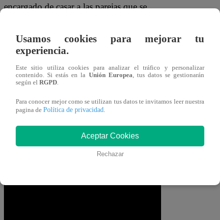
encargado de casar a las parejas que se
juran AMOR ETERNO.
Usamos cookies para mejorar tu
Cuando el reportero le preguntó a unos
experiencia.
recién casados si formalizarán su
Este sitio utiliza cookies para analizar el tráfico y personalizar
matrimonio, la respuesta de una
contenido. Si estás en la
Unión Europea
, tus datos se gestionarán
según el
RGPD
.
entrevistada fue CONTUNDENTE.
“De
Para conocer mejor como se utilizan tus datos te invitamos leer nuestra
aquí salimos a la notaría”
, señaló muy
Política de privacidad
pagina de
.
segura. Jorge Solari también se encontró
a
Keki Rojas y Alejandro Tagle, listos
Aceptar Cookies
para ¿CASARSE?
Parece que la ficción
Rechazar
supera las pantallas.