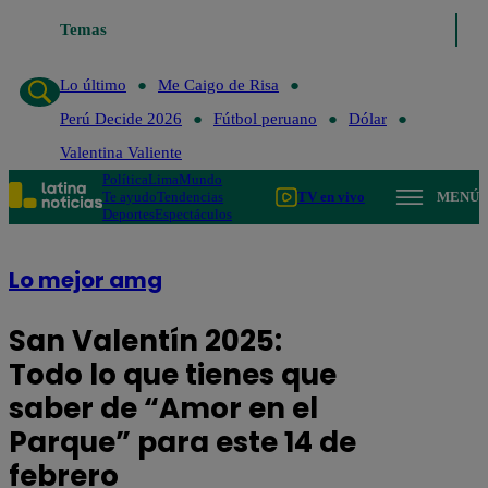
 de Risa
Temas
Perú Decide 2026
Fútbol peruano
Dólar
Valentina Valiente
Lo último
Me Caigo de Risa
Perú Decide 2026
Fútbol peruano
Dólar
Valentina Valiente
Política
Lima
Mundo
Te ayudo
Tendencias
TV en vivo
MENÚ
Deportes
Espectáculos
Lo mejor amg
San Valentín 2025:
Todo lo que tienes que
saber de “Amor en el
Parque” para este 14 de
febrero