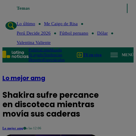
Temas
Lo último
Me Caigo de R
Lo último
Me Caigo de Risa
Perú Decide 2026
Fútbol peruano
Dólar
Valentina Valiente
Política
Lima
Mundo
Te ayudo
Tendencias
TV en vivo
MENÚ
Deportes
Espectáculos
Lo mejor amg
Shakira sufre percance
en discoteca mientras
movía sus caderas
Lo mejor amg
a las 12:06