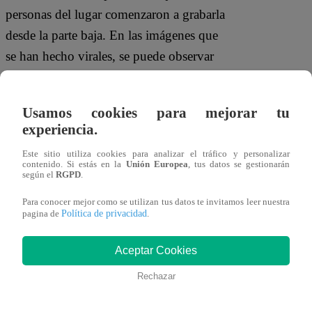
personas del lugar comenzaron a grabarla
desde la parte baja. En las imágenes que
se han hecho virales, se puede observar
cómo Shakira, al darse cuenta del hecho,
frunce el ceño y hace un gesto con los
Usamos cookies para mejorar tu
dedos, para después marcharse.
experiencia.
La intérprete de “Ojos Así” se encontraba
Este sitio utiliza cookies para analizar el tráfico y personalizar
contenido. Si estás en la
Unión Europea
, tus datos se gestionarán
grabando, junto a Anitta, Danna Paola,
según el
RGPD
.
Lele Pons, entre otras figuras, el videoclip
Para conocer mejor como se utilizan tus datos te invitamos leer nuestra
Política de privacidad
de su próximo sencillo, que al parecer
pagina de
.
llevaría como título “Soltera” y saldría
Aceptar Cookies
muy pronto. Asimismo, según
Rechazar
cibernautas, Shakira lanzaría esta canción
junto a un EP para hacer promoción a su