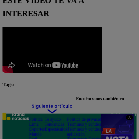
ESTE VIDEO TE VA A
INTERESAR
Tags:
Arriba Mi Gente
Shakira
Encuéntranos también en
Siguiente artículo
Teléfono: 219
X
Política
Te ayudo
Política de privacidad
1000
Lima
Tendencias
Términos y condiciones
Av. San
Deportes
Espectáculos
Términos y condiciones
Felipe 968
Mundo
aplicación
Jesús María