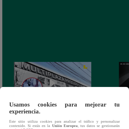
Usamos cookies para mejorar tu
experiencia.
Asesinan a comerciante ferretero dentro de
Joven
Este sitio utiliza cookies para analizar el tráfico y personalizar
galería en San Juan de Lurigancho
Victo
contenido. Si estás en la
Unión Europea
, tus datos se gestionarán