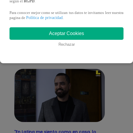
según el
RGPD
.
Para conocer mejor como se utilizan tus datos te invitamos leer nuestra
Política de privacidad
pagina de
.
También te puede
Aceptar Cookies
interesar
Rechazar
"En Latina me siento como en casa, lo