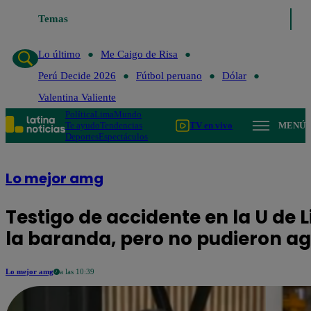
Temas
Lo último
Me Caigo de Risa
Perú Decide 2
Lo último
Me Caigo de Risa
Perú Decide 2026
Fútbol peruano
Dólar
Valentina Valiente
Política
Lima
Mundo
Te ayudo
Tendencias
TV en vivo
MENÚ
Deportes
Espectáculos
Lo mejor amg
Testigo de accidente en la U de
la baranda, pero no pudieron ag
Lo mejor amg
a las 10:39