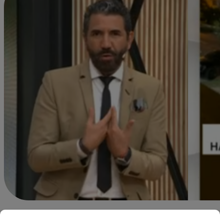
dleonardo@latina.pe