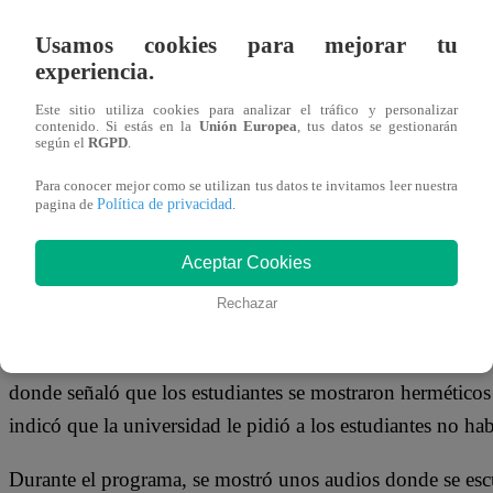
04 de octubre 2023
Usamos cookies para mejorar tu
experiencia.
A través de las redes sociales, varios usuarios reportaron
Este sitio utiliza cookies para analizar el tráfico y personalizar
ubicada en el
distrito de Surco
. Un joven cayó desde el q
contenido. Si estás en la
Unión Europea
, tus datos se gestionarán
según el
RGPD
.
concurrido por estudiantes de las carreras de comunicacion
Para conocer mejor como se utilizan tus datos te invitamos leer nuestra
Política de privacidad
En vídeos difundidos por los testigos, se aprecia que el 
pagina de
.
seguridad de la casa de estudios y miembros del serenazg
Aceptar Cookies
contribuyeron para conducirlo raudamente a la Clínica San
momento, su estado de salud es de pronóstico reservado.
Rechazar
Fiorella Roldán
, reportera de
Arriba Mi Gente
estuvo e
donde señaló que los estudiantes se mostraron herméticos 
indicó que la universidad le pidió a los estudiantes no hab
Durante el programa, se mostró unos audios donde se esc