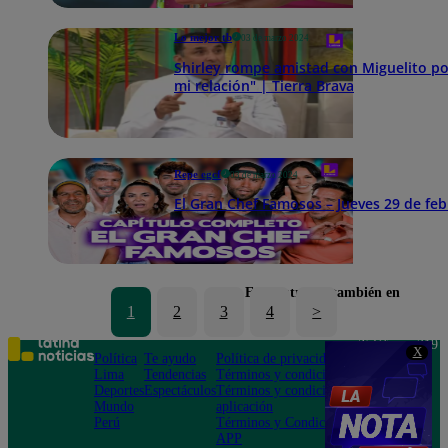
Lo mejor tb
03 de marzo 2024
Shirley rompe amistad con Miguelito po
mi relación" | Tierra Brava
Repe egcf
03 de marzo 2024
El Gran Chef Famosos – Jueves 29 de 
Encuéntranos también en
1
2
3
4
>
Teléfono: 219
X
Política
Te ayudo
Política de privacidad
1000
Lima
Tendencias
Términos y condiciones
Av. San
Deportes
Espectáculos
Términos y condiciones
Felipe 968
Mundo
aplicación
Jesús María
Perú
Términos y Condiciones
APP