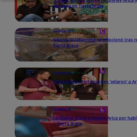
¿Cuáles son los planes de Shirley Arica 
Leyenda en Tierra Brava
Lo mejor tb
03 de marzo 2024
Nicolás Solabarrieta se emocionó tras 
Tierra Brava
Lo mejor tb
03 de marzo 2024
Tierra Brava: Participantes 'velaron' a 
Lo mejor tb
03 de marzo 2024
La Chama acusa a Shirley Arica por habl
| Tierra Brava