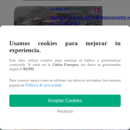
Lo mejor tb
03 de marzo 2024
Regresó La Fiera: Mira el emocionante 
en Tierra Brava
Usamos cookies para mejorar tu
Lo mejor tb
03 de marzo 2024
experiencia.
Fabio Agostini: Modelo se quiebra tras
Bruno en Tierra Brava
Este sitio utiliza cookies para analizar el tráfico y personalizar
contenido. Si estás en la
Unión Europea
, tus datos se gestionarán
según el
RGPD
.
Para conocer mejor como se utilizan tus datos te invitamos leer nuestra
Lo mejor tb
03 de marzo 2024
Política de privacidad
pagina de
.
Luis Mateucci estalla de celos por pica
Solabarrieta en Tierra Brava
Aceptar Cookies
Rechazar
Lo mejor tb
03 de marzo 2024