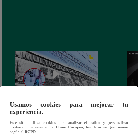
Usamos cookies para mejorar tu
Asesinan a comerciante ferretero dentro de
Joven
experiencia.
galería en San Juan de Lurigancho
Victo
Este sitio utiliza cookies para analizar el tráfico y personalizar
contenido. Si estás en la
Unión Europea
, tus datos se gestionarán
según el
RGPD
.