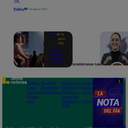
70"
Política
07 de agosto 2026
Lima
07 de
agosto
2026
Ola de
calor se
extiende
hasta el
Encuéntranos también en
lunes 10
de
agosto en
Lima y
Teléfono: 219
X
otras 16
Política
Te ayudo
Política de privacidad
1000
regiones
Lima
Tendencias
Términos y condiciones
Av. San
Deportes
Espectáculos
Términos y condiciones
Felipe 968
Mundo
aplicación
Jesús María
Perú
Términos y Condiciones
APP