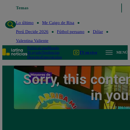
Temas
Lo último
Me Caigo de Risa
Perú Decide 2
Lo último
Me Caigo de Risa
Perú Decide 2026
Fútbol peruano
Dólar
Valentina Valiente
Política
Lima
Mundo
Te ayudo
Tendencias
TV en vivo
MENÚ
Deportes
Espectáculos