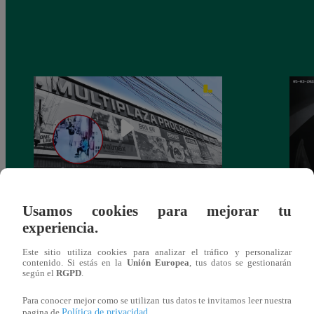
Asesinan a comerciante ferretero dentro de
Joven
Usamos cookies para mejorar tu
galería en San Juan de Lurigancho
Victo
experiencia.
Este sitio utiliza cookies para analizar el tráfico y personalizar
contenido. Si estás en la
Unión Europea
, tus datos se gestionarán
según el
RGPD
.
También te puede
Para conocer mejor como se utilizan tus datos te invitamos leer nuestra
Política de privacidad
pagina de
.