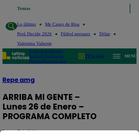
Lo último
Temas
Me Caigo de Risa
Perú Decide 2026
Fútbol perua
Lo último
Me Caigo de Risa
Perú Decide 2026
Fútbol peruano
Dólar
Valentina Valiente
Política
Lima
Mundo
Te ayudo
Tendencias
TV en vivo
MENÚ
Deportes
Espectáculos
Repe amg
ARRIBA MI GENTE –
Lunes 26 de Enero –
PROGRAMA COMPLETO
Repe amg
a las 20:12