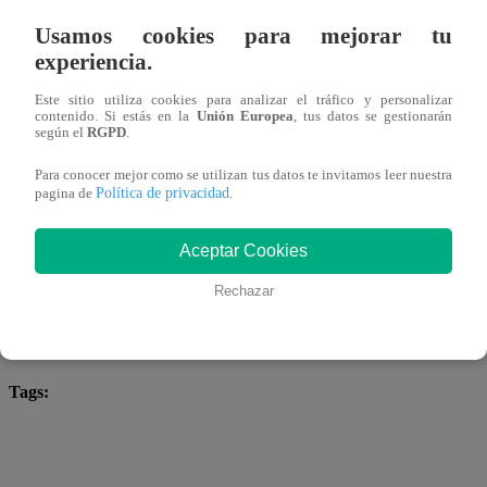
Usamos cookies para mejorar tu
experiencia.
Este sitio utiliza cookies para analizar el tráfico y personalizar
contenido. Si estás en la
Unión Europea
, tus datos se gestionarán
según el
RGPD
.
Para conocer mejor como se utilizan tus datos te invitamos leer nuestra
Mgallardo@latina.pe
Política de privacidad
Compartir
pagina de
.
26 de enero 2026
Aceptar Cookies
Rechazar
ARRIBA MI GENTE – Lunes 26 de
Enero – PROGRAMA COMPLETO
Tags:
#ArribaMiGente
Arriba Mi Gente
Fernando Díaz
Michelle Soifer