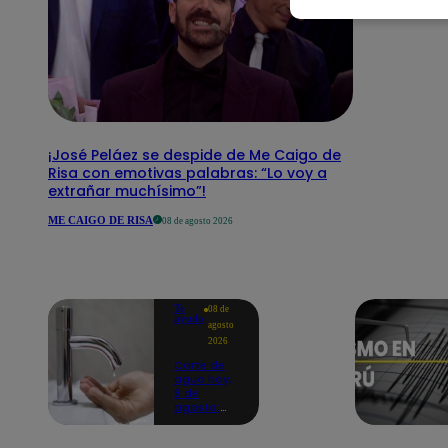
¡José Peláez se despide de Me Caigo de
Risa con emotivas palabras: “Lo voy a
extrañar muchísimo”!
ME CAIGO DE RISA
08 de agosto 2026
Te
08 de
ayudo
agosto
2026
Corte de
agua hoy,
8 de
agosto:
horarios y
distritos