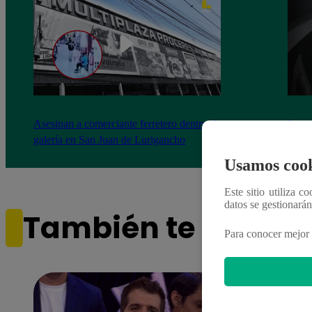
Asesinan a comerciante ferretero dentro de
Joven
galería en San Juan de Lurigancho
Victo
Usamos cook
Este sitio utiliza c
datos se gestionará
También te puede i
Para conocer mejor 