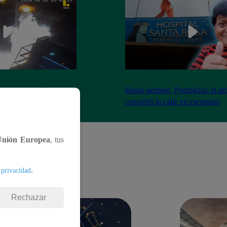
nadores incendian
Hasta siempre, Pompichú: el art
ntes adentro
convirtió la calle en escenario
Unión Europea
, tus
.
 privacidad
Rechazar