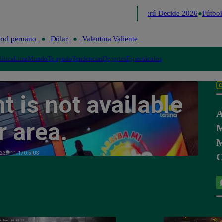
Lo último
Me Caigo de Risa
Perú Decide 2026
Fútbol
bol peruano
Dólar
Valentina Valiente
lítica
Lima
Mundo
Te ayudo
Tendencias
Deportes
Espectáculos
A
M