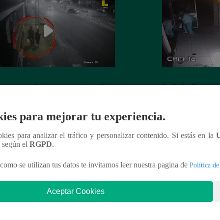
 es asesinada por su expareja en La
La Perla: Extorsio
ria
panadería con clie
ies para mejorar tu experiencia.
ookies para analizar el tráfico y personalizar contenido. Si estás en la
n según el
RGPD
.
nteresar
como se utilizan tus datos te invitamos leer nuestra pagina de
Política de
Aceptar Cookies