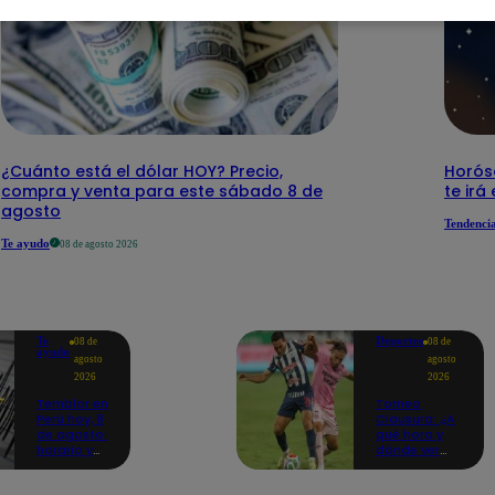
¿Cuánto está el dólar HOY? Precio,
Horós
compra y venta para este sábado 8 de
te irá
agosto
Tendenci
Te ayudo
08 de agosto 2026
Te
Deportes
08 de
08 de
ayudo
agosto
agosto
2026
2026
Temblor en
Torneo
Perú hoy, 8
Clausura: ¿A
de agosto:
qué hora y
horario y
dónde ver
epicentro
Sport Boys
del último
vs. Alianza