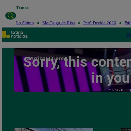
Temas
Lo último
Me Caigo de Risa
Perú Decide 2026
Fút
Po