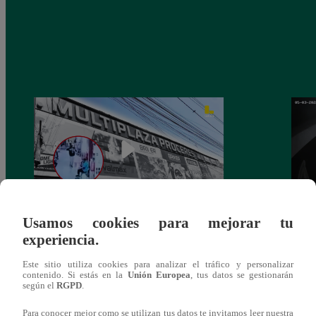
Usamos cookies para mejorar tu
Asesinan a comerciante ferretero dentro de
Joven
experiencia.
galería en San Juan de Lurigancho
Victo
Este sitio utiliza cookies para analizar el tráfico y personalizar
contenido. Si estás en la
Unión Europea
, tus datos se gestionarán
según el
RGPD
.
Para conocer mejor como se utilizan tus datos te invitamos leer nuestra