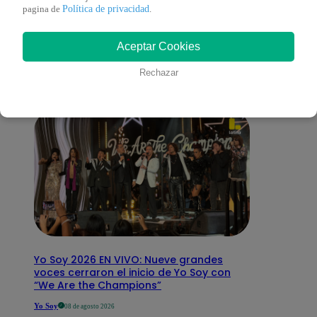
También te puede
Política de privacidad
pagina de
.
Aceptar Cookies
interesar
Rechazar
Yo Soy 2026 EN VIVO: Nueve grandes
voces cerraron el inicio de Yo Soy con
“We Are the Champions”
Yo Soy
08 de agosto 2026