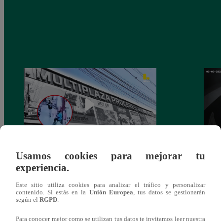
Usamos cookies para mejorar tu
Asesinan a comerciante ferretero dentro de
Joven
experiencia.
galería en San Juan de Lurigancho
Victo
Este sitio utiliza cookies para analizar el tráfico y personalizar
contenido. Si estás en la
Unión Europea
, tus datos se gestionarán
según el
RGPD
.
Para conocer mejor como se utilizan tus datos te invitamos leer nuestra