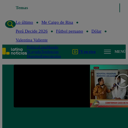
Temas
Lo último
Me Caigo de Risa
Lo último
Me Caigo de Risa
Perú Decide 2026
Fútbol peruano
Dólar
Valentina Valiente
Política
Lima
Mundo
Te ayudo
Tendencias
TV en vivo
MENÚ
Deportes
Espectáculos