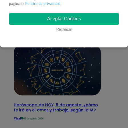
También te puede
Política de privacidad
pagina de
.
Aceptar Cookies
interesar
Rechazar
Horóscopo de HOY, 6 de agosto: ¿cómo
te irá en el amor y trabajo, según la IA?
Viral
06 de agosto 2026