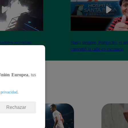
nadores incendian
Hasta siempre, Pompichú: el art
ntes adentro
convirtió la calle en escenario
Unión Europea
, tus
.
 privacidad
Rechazar