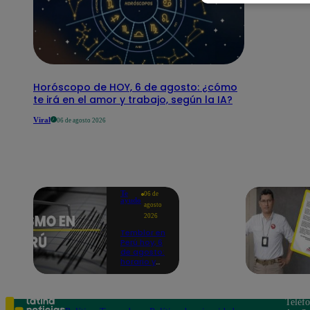
Horóscopo de HOY, 6 de agosto: ¿cómo
te irá en el amor y trabajo, según la IA?
Viral
06 de agosto 2026
Te
06 de
ayudo
agosto
2026
Temblor en
Perú hoy, 6
de agosto:
horario y
epicentro
del último
sismo,
según IGP
Teléf