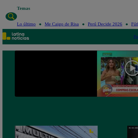
Temas
Lo último
Me C
Lo último
Me Caigo de Risa
Perú Decide 2026
Fút
Po