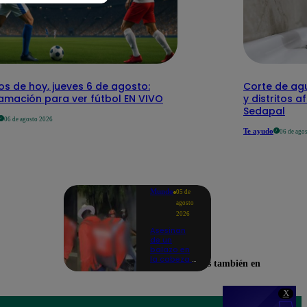
os de hoy, jueves 6 de agosto:
Corte de agu
amación para ver fútbol EN VIVO
y distritos a
Sedapal
06 de agosto 2026
Te ayudo
06 de ago
Mundo
05 de
agosto
2026
Asesinan
de un
balazo en
la cabeza a
Encuéntranos también en
tiktoker en
plena
transmisión
X
en vivo