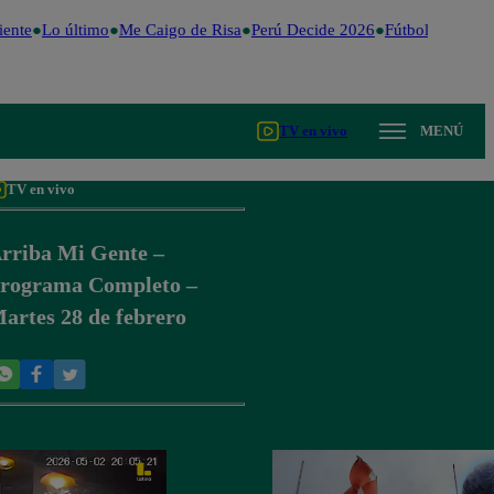
ente
Lo último
Me Caigo de Risa
Perú Decide 2026
Fútbol peruano
TV en vivo
MENÚ
TV en vivo
rriba Mi Gente –
rograma Completo –
artes 28 de febrero