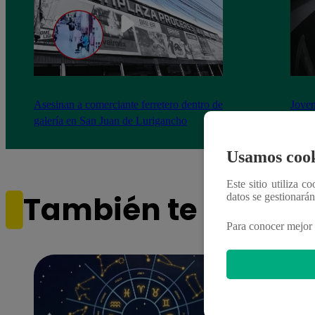
Asesinan a comerciante ferretero dentro de
Joven
galería en San Juan de Lurigancho
Victo
Usamos cook
Este sitio utiliza c
También te puede i
datos se gestionará
Para conocer mejor 