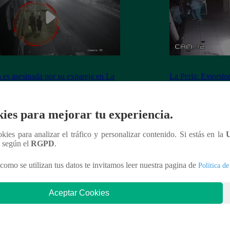
 es asesinada por su expareja en La
La Perla: Extorsio
ria
panadería con clie
ies para mejorar tu experiencia.
ookies para analizar el tráfico y personalizar contenido. Si estás en la
nteresar
n según el
RGPD
.
como se utilizan tus datos te invitamos leer nuestra pagina de
Política de
Aceptar Cookies