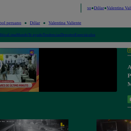
aigo de Risa
Perú Decide 2026
Fútbol peruano
Dólar
Valentina Vali
bol peruano
Dólar
Valentina Valiente
lítica
Lima
Mundo
Te ayudo
Tendencias
Deportes
Espectáculos
A
P
M