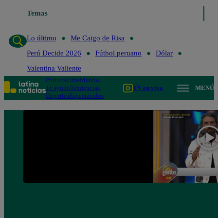
Temas
Lo último
Me Caigo de Risa
Perú Decide 2
Lo último
Me Caigo de Risa
Perú Decide 2026
Fútbol peruano
Dólar
Valentina Valiente
Política
Lima
Mundo
Te ayudo
Tendencias
TV en vivo
MENÚ
Deportes
Espectáculos