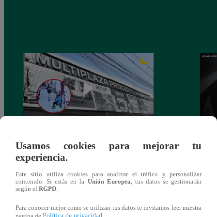
Asesinan a comerciante ferretero dentro de
Joven
Usamos cookies para mejorar tu
galería en San Juan de Lurigancho
Victo
experiencia.
Este sitio utiliza cookies para analizar el tráfico y personalizar
contenido. Si estás en la
Unión Europea
, tus datos se gestionarán
según el
RGPD
.
También te puede
Para conocer mejor como se utilizan tus datos te invitamos leer nuestra
Política de privacidad
pagina de
.