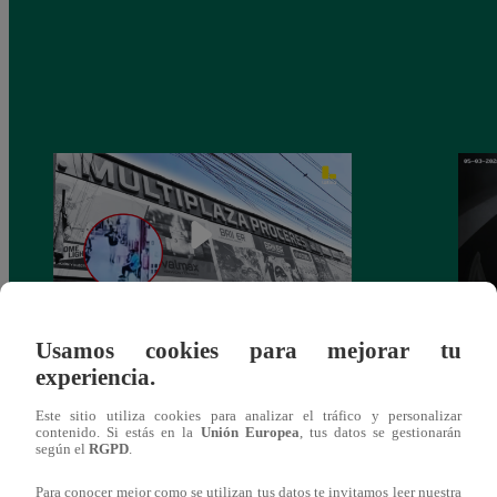
Usamos cookies para mejorar tu
Asesinan a comerciante ferretero dentro de
Joven
experiencia.
galería en San Juan de Lurigancho
Victo
Este sitio utiliza cookies para analizar el tráfico y personalizar
contenido. Si estás en la
Unión Europea
, tus datos se gestionarán
según el
RGPD
.
Para conocer mejor como se utilizan tus datos te invitamos leer nuestra