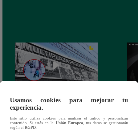
Usamos cookies para mejorar tu
Asesinan a comerciante ferretero dentro de
Joven
experiencia.
galería en San Juan de Lurigancho
Victo
Este sitio utiliza cookies para analizar el tráfico y personalizar
contenido. Si estás en la
Unión Europea
, tus datos se gestionarán
según el
RGPD
.