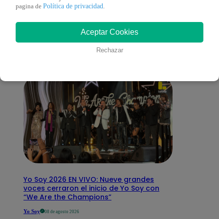
También te puede
Política de privacidad
pagina de
.
Aceptar Cookies
interesar
Rechazar
Yo Soy 2026 EN VIVO: Nueve grandes
voces cerraron el inicio de Yo Soy con
“We Are the Champions”
Yo Soy
08 de agosto 2026