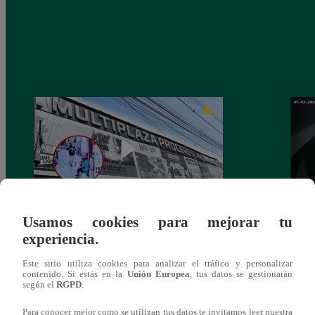
Usamos cookies para mejorar tu
Asesinan a comerciante ferretero dentro de
Joven
experiencia.
galería en San Juan de Lurigancho
Victo
Este sitio utiliza cookies para analizar el tráfico y personalizar
contenido. Si estás en la
Unión Europea
, tus datos se gestionarán
según el
RGPD
.
Para conocer mejor como se utilizan tus datos te invitamos leer nuestra