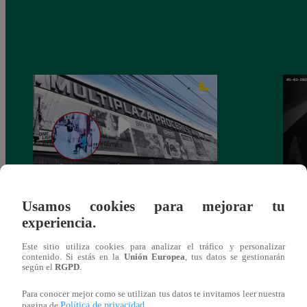
Asesinan a comerciante ferretero dentro de
Joven
Usamos cookies para mejorar tu
galería en San Juan de Lurigancho
Victo
experiencia.
Este sitio utiliza cookies para analizar el tráfico y personalizar
contenido. Si estás en la
Unión Europea
, tus datos se gestionarán
según el
RGPD
.
También te puede
Para conocer mejor como se utilizan tus datos te invitamos leer nuestra
Política de privacidad
pagina de
.