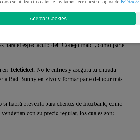
r concierto, y tal como ocurrió en Argentina y
como se utilizan tus datos te invitamos leer nuestra pagina de
Política de
ación para sus miles de fans en Perú, la cual está
Aceptar Cookies
al.
ra encargada de traer al artista, confirmó la noticia y
as para el espectáculo del ‘Conejo malo’, como parte
ta en
Teleticket
. No te enfríes y asegura tu entrada
ver a Bad Bunny en vivo y formar parte del tour más
 si habrá preventa para clientes de Interbank, como
e venderían con su precio regular, los cuales son: