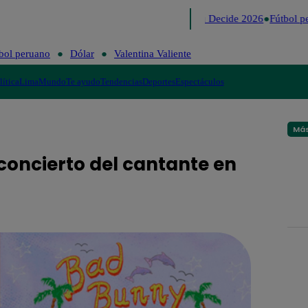
Lo último
Me Caigo de Risa
Perú Decide 2026
Fútbol pe
bol peruano
Dólar
Valentina Valiente
lítica
Lima
Mundo
Te ayudo
Tendencias
Deportes
Espectáculos
Más
oncierto del cantante en