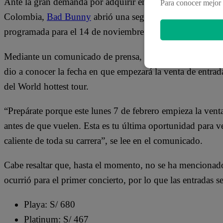
Ante la gran demanda por adquirir entradas para su prime
Para conocer mejor 
Colombia,
Bad Bunny
abrió una segunda fecha de present
programada para el 14 de noviembre en el Estadio Nacion
Mediante un comunicado de prensa,
Masterlive
, producto
dio a conocer la fecha en que empezará la venta de entrad
del World hottest tour.
“Prepárate porque este lunes 7 de febrero empieza la ven
antes de que vuelen. Esta es tu última oportunidad para 
caliente de toda su carrera”, se lee en el comunicado.
Cabe resaltar que, hasta el momento, no se ha mencionado
ocurrió para el primer concierto, por lo que las entradas s
Playa: S/ 680
Platinum: S/ 467