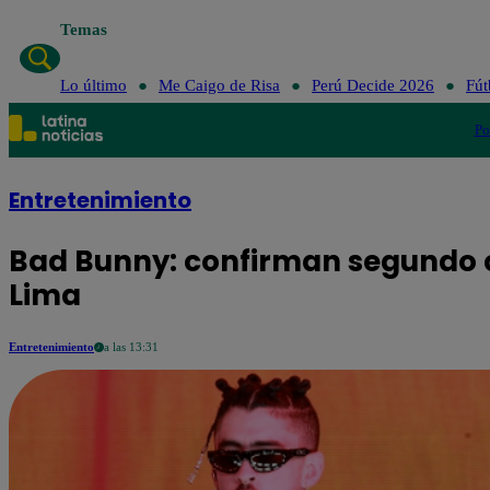
Temas
Lo último
Me Caigo de Risa
Perú Decide 2026
Fút
Po
Entretenimiento
Bad Bunny: confirman segundo c
Lima
Entretenimiento
a las 13:31