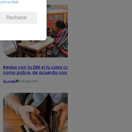
.
 privacidad
Rechazar
Revisa con tu DNI si tu casa califica
como pobre, de acuerdo con el Sisfoh
Te ayudo
25 de mayo 2026