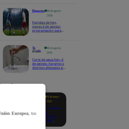
Deportes
06 de agosto
2026
Partidos de hoy,
jueves 6 de agosto:
programación para
ver fútbol EN VIVO
Te
06 de agosto
ayudo
2026
Corte de agua hoy, 6
de agosto: horarios y
distritos afectados sin
el servicio de Sedapal
tacados
Te
26 de mayo
ayudo
2025
Revisa si tienes
deudas
Unión Europea
, tus
consultando
con tu DNI:
aquí los
detalles