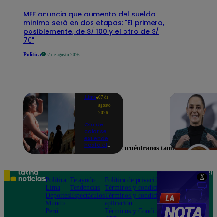
MEF anuncia que aumento del sueldo
mínimo será en dos etapas: "El primero,
posiblemente, de S/ 100 y el otro de S/
70"
Política
07 de agosto 2026
Lima
07 de
agosto
2026
Ola de
calor se
extiende
hasta el
Encuéntranos también en
lunes 10
de
agosto en
Lima y
Teléfono: 219
X
otras 16
Política
Te ayudo
Política de privacidad
1000
regiones
Lima
Tendencias
Términos y condiciones
Av. San
Deportes
Espectáculos
Términos y condiciones
Felipe 968
Mundo
aplicación
Jesús María
Perú
Términos y Condiciones