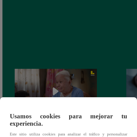
Usamos cookies para mejorar tu
experiencia.
Valentina Valiente capítulo 43: ¡Dolores
Valen
toma una difícil decisión por el futuro de
despi
Este sitio utiliza cookies para analizar el tráfico y personalizar