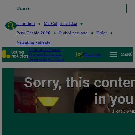
Temas
Lo último
Me Caigo de Risa
Perú Decide 2
Lo último
Me Caigo de Risa
Perú Decide 2026
Fútbol peruano
Dólar
Valentina Valiente
Política
Lima
Mundo
Te ayudo
Tendencias
TV en vivo
MENÚ
Deportes
Espectáculos