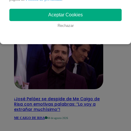
interesar
Aceptar Cookies
Rechazar
¡José Peláez se despide de Me Caigo de
Risa con emotivas palabras: “Lo voy a
extrañar muchísimo”!
ME CAIGO DE RISA
08 de agosto 2026