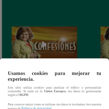
Confesiones: “La Herencia” – capítulo del
Confe
Usamos cookies para mejorar tu
Domingo 01 de junio
del 
experiencia.
Este sitio utiliza cookies para analizar el tráfico y personalizar
contenido. Si estás en la
Unión Europea
, tus datos se gestionarán
según el
RGPD
.
También te puede
Para conocer mejor como se utilizan tus datos te invitamos leer nuestra
Política de privacidad
pagina de
.