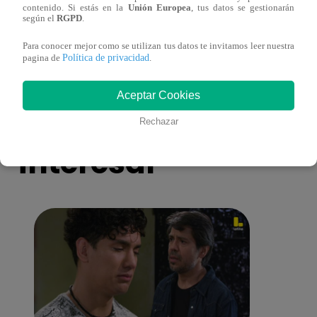
contenido. Si estás en la
Unión Europea
, tus datos se gestionarán
eres tú”: una historia de cartas y amor que
capít
según el
RGPD
.
lo cambiará todo
Para conocer mejor como se utilizan tus datos te invitamos leer nuestra
Política de privacidad
pagina de
.
Aceptar Cookies
También te puede
Rechazar
interesar