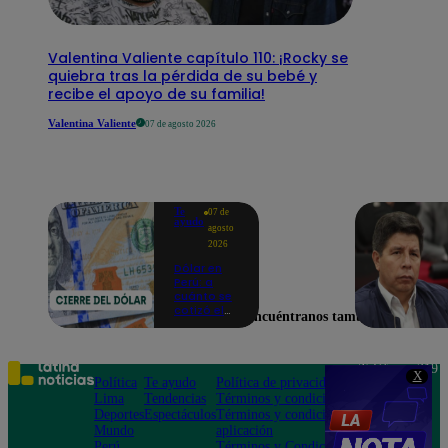
Valentina Valiente capítulo 110: ¡Rocky se
quiebra tras la pérdida de su bebé y
recibe el apoyo de su familia!
Valentina Valiente
07 de agosto 2026
Te
07 de
ayudo
agosto
2026
Dólar en
Perú: a
cuánto se
cotizó el
Encuéntranos también en
cierre de
hoy, 7 de
agosto de
2026
Teléfono: 219
X
Política
Te ayudo
Política de privacidad
1000
Lima
Tendencias
Términos y condiciones
Av. San
Deportes
Espectáculos
Términos y condiciones
Felipe 968
Mundo
aplicación
Jesús María
Perú
Términos y Condiciones