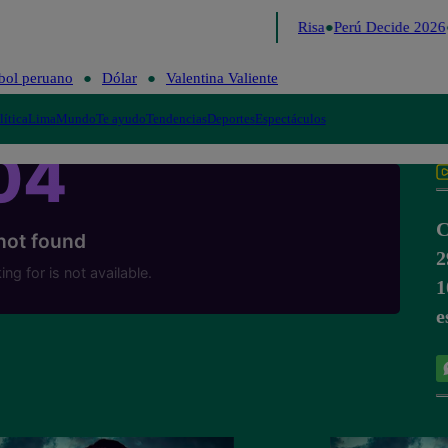
Lo último
Me Caigo de Risa
Perú Decide 2026
bol peruano
Dólar
Valentina Valiente
lítica
Lima
Mundo
Te ayudo
Tendencias
Deportes
Espectáculos
C
2
1
e