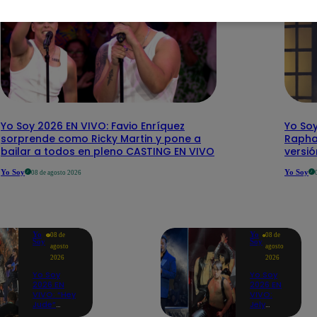
Yo Soy 2026 EN VIVO: Favio Enríquez
Yo Soy
sorprende como Ricky Martin y pone a
Rapha
bailar a todos en pleno CASTING EN VIVO
versi
Yo Soy
Yo Soy
08 de agosto 2026
Yo
Yo
08 de
08 de
Soy
Soy
agosto
agosto
2026
2026
Yo Soy
Yo Soy
2026 EN
2026 EN
VIVO: “Hey
VIVO:
Jude”
Jely
reúne a
Reátegui