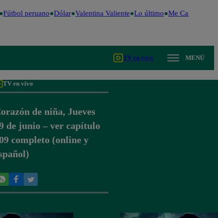
Fútbol peruano
Dólar
Valentina Valiente
Lo último
Me Caigo de Ris
TV en vivo
MENÚ
TV en vivo
orazón de niña, Jueves
9 de junio – ver capítulo
09 completo (online y
spañol)