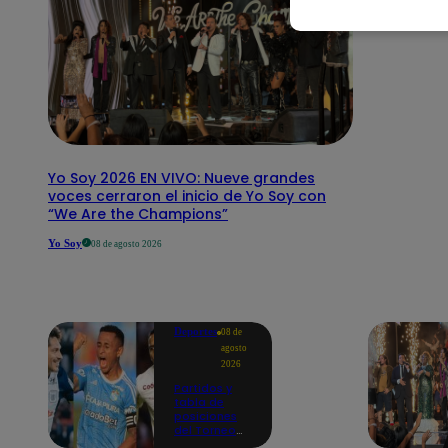
Yo Soy 2026 EN VIVO: Nueve grandes
voces cerraron el inicio de Yo Soy con
“We Are the Champions”
Yo Soy
08 de agosto 2026
Deportes
08 de
agosto
2026
Partidos y
tabla de
posiciones
del Torneo
Clausura EN