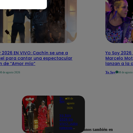
 2026 EN VIVO: Cachín se une a
Yo Soy 2026 
el para cantar una espectacular
Marcelo Mott
ón de “Amor mío”
lanzan a la 
Yo Soy
08 de agosto 2026
08 de agost
Yo
08 de
Soy
agosto
2026
Yo Soy
2026 EN
VIVO: Julio
Iglesias,
Encuéntranos también en
José José,