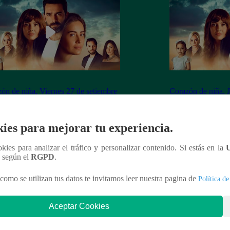
ón de niña, Viernes 27 de setiembre
Corazón de niña, 
 capítulo 134 completo (online y
ver capítulo 133 c
ol)
español)
ies para mejorar tu experiencia.
ookies para analizar el tráfico y personalizar contenido. Si estás en la
n según el
RGPD
.
nteresar
como se utilizan tus datos te invitamos leer nuestra pagina de
Política de
Aceptar Cookies