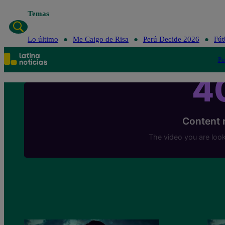
Temas
Lo último
Me Caigo de Risa
Perú Decide 2026
Fút
Po