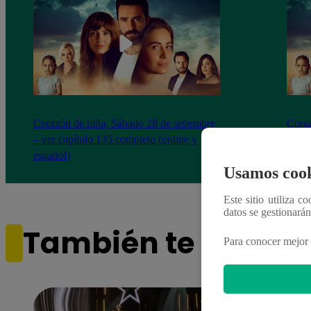
Corazón de niña, Sábado 28 de setiembre
Coraz
– ver capítulo 135 completo (online y
– ver
español)
españ
Usamos cook
Este sitio utiliza c
datos se gestionará
También te puede i
Para conocer mejor 