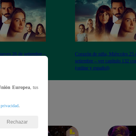
Jueves 26 de setiembre –
Corazón de niña, Miércoles 25 
ompleto (online y
setiembre – ver capítulo 132 c
(online y español)
Unión Europea
, tus
.
 privacidad
Rechazar