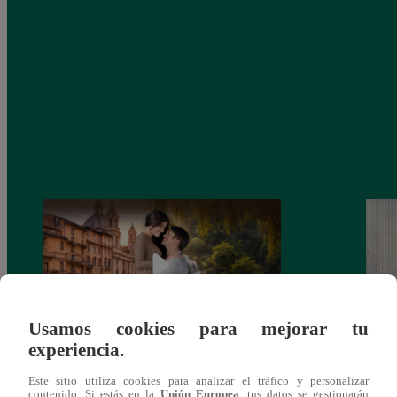
Usamos cookies para mejorar tu
experiencia.
Latina estrenará el 28 de abril “Mi vida
Dos e
Este sitio utiliza cookies para analizar el tráfico y personalizar
eres tú”: una historia de cartas y amor que
capít
contenido. Si estás en la
Unión Europea
, tus datos se gestionarán