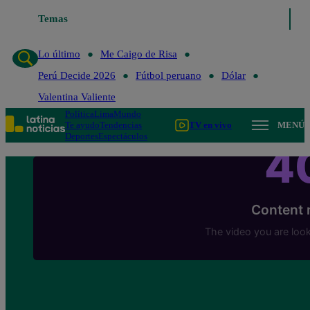
Temas
Lo último
Me Caigo de Risa
Perú Decide 2
Lo último
Me Caigo de Risa
Perú Decide 2026
Fútbol peruano
Dólar
Valentina Valiente
Política
Lima
Mundo
Te ayudo
Tendencias
TV en vivo
MENÚ
Deportes
Espectáculos