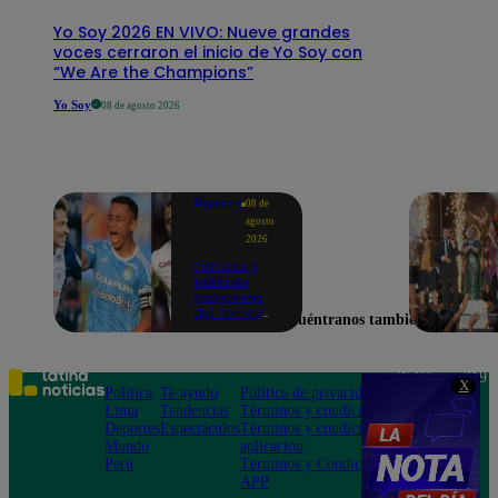
Yo Soy 2026 EN VIVO: Nueve grandes
voces cerraron el inicio de Yo Soy con
“We Are the Champions”
Yo Soy
08 de agosto 2026
Deportes
08 de
agosto
2026
Partidos y
tabla de
posiciones
del Torneo
Encuéntranos también en
Clausura EN
VIVO: así van
los equipos
en la fecha 4
Teléfono: 219
X
Política
Te ayudo
Política de privacidad
1000
Lima
Tendencias
Términos y condiciones
Av. San
Deportes
Espectáculos
Términos y condiciones
Felipe 968
Mundo
aplicación
Jesús María
Perú
Términos y Condiciones
APP