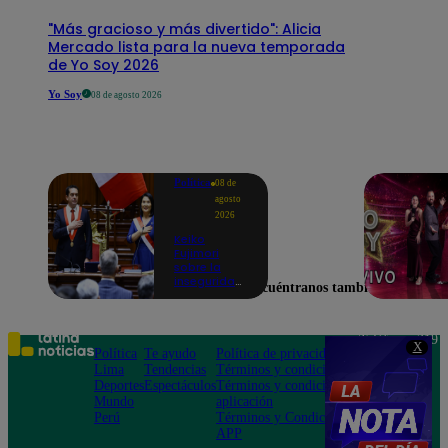
"Más gracioso y más divertido": Alicia
Mercado lista para la nueva temporada
de Yo Soy 2026
Yo Soy
08 de agosto 2026
Política
08 de
agosto
2026
Keiko
Fujimori
sobre la
inseguridad:
Encuéntranos también en
“Iremos con
mucha
fuerza para
que los
Teléfono: 219
X
delincuentes
Política
Te ayudo
Política de privacidad
1000
terminen en
Lima
Tendencias
Términos y condiciones
Av. San
prisión”
Deportes
Espectáculos
Términos y condiciones
Felipe 968
Mundo
aplicación
Jesús María
Perú
Términos y Condiciones
APP