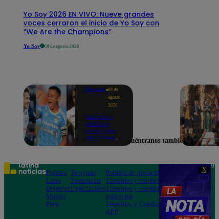
Yo Soy 2026 EN VIVO: Nueve grandes
voces cerraron el inicio de Yo Soy con
“We Are the Champions”
Yo Soy
08 de agosto 2026
Deportes
08 de
agosto
2026
Partidos y
tabla de
posiciones
del Torneo
Encuéntranos también en
Clausura EN
VIVO: así van
los equipos
en la fecha 4
Teléfono: 219
X
Política
Te ayudo
Política de privacidad
1000
Lima
Tendencias
Términos y condiciones
Av. San
Deportes
Espectáculos
Términos y condiciones
Felipe 968
Mundo
aplicación
Jesús María
Perú
Términos y Condiciones
APP