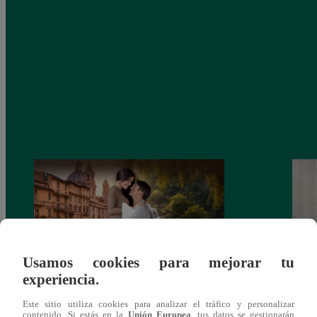
Usamos cookies para mejorar tu
experiencia.
Latina estrenará el 28 de abril “Mi vida
Dos e
Este sitio utiliza cookies para analizar el tráfico y personalizar
eres tú”: una historia de cartas y amor que
capít
contenido. Si estás en la
Unión Europea
, tus datos se gestionarán