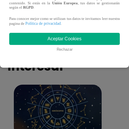
contenido. Si estás en la
Unión Europea
, tus datos se gestionarán
eres tú”: una historia de cartas y amor que
capít
según el
RGPD
.
lo cambiará todo
Para conocer mejor como se utilizan tus datos te invitamos leer nuestra
Política de privacidad
pagina de
.
Aceptar Cookies
También te puede
Rechazar
interesar