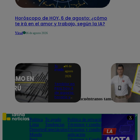
Horóscopo de HOY, 6 de agosto: ¿cómo
te irá en el amor y trabajo, según la IA?
Viral
06 de agosto 2026
Te
06 de
ayudo
agosto
2026
Temblor en
Perú hoy, 6
de agosto:
horario y
Encuéntranos también en
epicentro
del último
sismo,
según IGP
Teléfono: 219
X
Política
Te ayudo
Política de privacidad
1000
Lima
Tendencias
Términos y condiciones
Av. San
Deportes
Espectáculos
Términos y condiciones
Felipe 968
Mundo
aplicación
Jesús María
Perú
Términos y Condiciones