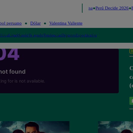
Lo último
Me Caigo de Risa
Perú Decide 2026
F
bol peruano
Dólar
Valentina Valiente
lítica
Lima
Mundo
Te ayudo
Tendencias
Deportes
Espectáculos
C
c
(