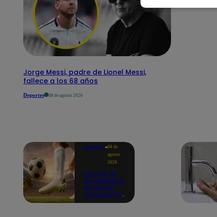
Jorge Messi, padre de Lionel Messi,
fallece a los 68 años
Deportes
08 de agosto 2026
Deportes
08 de
agosto
2026
Partidos de
hoy, sábado 8
de agosto:
programación
para ver
fútbol EN
VIVO