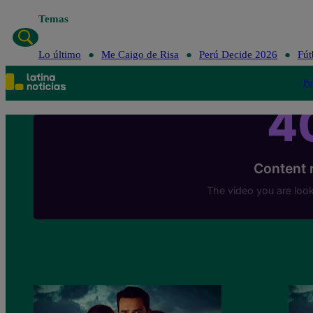
Temas
Lo último
Me Caigo de Risa
Perú Decide 2026
Fút
Po