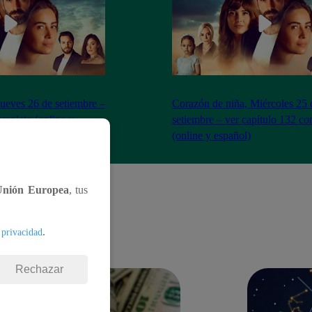
Jueves 26 de setiembre –
Corazón de niña, Miércoles 25 
ompleto (online y
setiembre – ver capítulo 132 c
(online y español)
Unión Europea
, tus
.
 privacidad
Rechazar