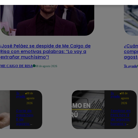
¡José Peláez se despide de Me Caigo de
¿Cuánt
Risa con emotivas palabras: “Lo voy a
compr
extrañar muchísimo”!
agost
ME CAIGO DE RISA
Te ayudo
08 de agosto 2026
Te
Te
08 de
08 de
ayudo
ayudo
agosto
agosto
2026
2026
Corte de
Temblor en
agua hoy,
Perú hoy, 8
8 de
de agosto:
agosto:
horario y
horarios y
epicentro
distritos
del último
afectados
sismo,