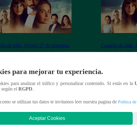
ón de niña, Viernes 27 de setiembre
Corazón de niña, 
 capítulo 134 completo (online y
ver capítulo 133 c
ol)
español)
ies para mejorar tu experiencia.
ookies para analizar el tráfico y personalizar contenido. Si estás en la
n según el
RGPD
.
nteresar
como se utilizan tus datos te invitamos leer nuestra pagina de
Política de
Aceptar Cookies