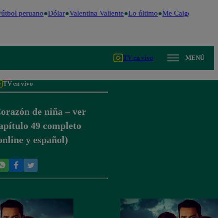
útbol peruano
Dólar
Valentina Valiente
Lo último
Me Caigo de Risa
TV en vivo
MENÚ
TV en vivo
orazón de niña – ver
apítulo 49 completo
online y español)