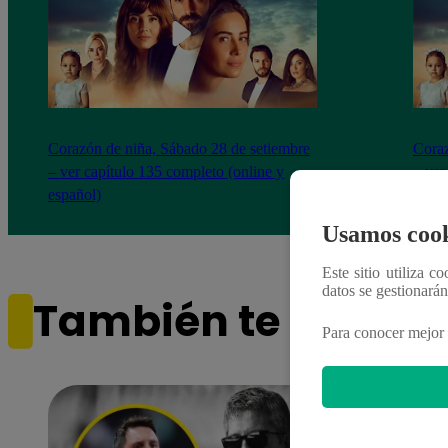
Corazón de niña, Sábado 28 de setiembre
Coraz
– ver capítulo 135 completo (online y
– ver
español)
españ
Usamos cook
Este sitio utiliza c
datos se gestionará
También te puede i
Para conocer mejor 