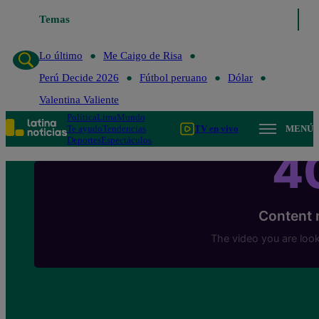
Temas
Lo último
Me Caigo de Risa
Perú Decide 2
Lo último
Me Caigo de Risa
Perú Decide 2026
Fútbol peruano
Dólar
Valentina Valiente
Política
Lima
Mundo
Te ayudo
Tendencias
TV en vivo
MENÚ
Deportes
Espectáculos