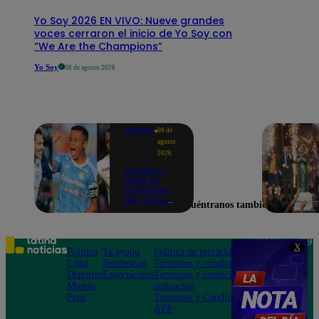
Yo Soy 2026 EN VIVO: Nueve grandes
voces cerraron el inicio de Yo Soy con
“We Are the Champions”
Yo Soy
08 de agosto 2026
Deportes
08 de
agosto
2026
Partidos y
tabla de
posiciones
del Torneo
Encuéntranos también en
Clausura EN
VIVO: así van
los equipos
en la fecha 4
Teléfono: 219
X
Política
Te ayudo
Política de privacidad
1000
Lima
Tendencias
Términos y condiciones
Av. San
Deportes
Espectáculos
Términos y condiciones
Felipe 968
Mundo
aplicación
Jesús María
Perú
Términos y Condiciones
APP