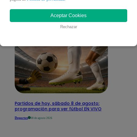
interesar
Aceptar Cookies
Rechazar
Partidos de hoy, sábado 8 de agosto:
programación para ver fútbol EN VIVO
Deportes
08 de agosto 2026