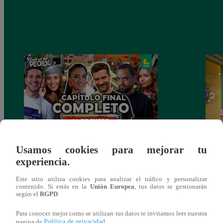
¿CUÁL ES TU PEDIDO? Martes 20 de
¡Nell
Usamos cookies para mejorar tu
Enero – PROGRAMA COMPLETO
el du
experiencia.
Este sitio utiliza cookies para analizar el tráfico y personalizar
contenido. Si estás en la
Unión Europea
, tus datos se gestionarán
según el
RGPD
.
También te puede
Para conocer mejor como se utilizan tus datos te invitamos leer nuestra
Política de privacidad
pagina de
.