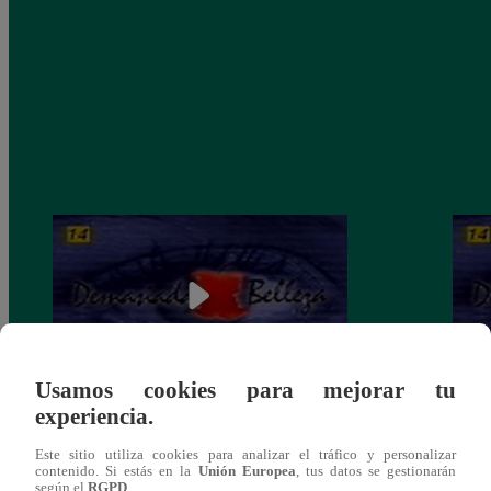
Usamos cookies para mejorar tu
experiencia.
Demasiada Belleza, Martes 27 de agosto –
Demas
ver capítulo 80 completo (online y
– ver
Este sitio utiliza cookies para analizar el tráfico y personalizar
español)
españ
contenido. Si estás en la
Unión Europea
, tus datos se gestionarán
según el
RGPD
.