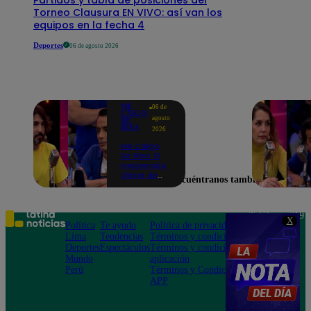
Torneo Clausura EN VIVO: así van los
equipos en la fecha 4
Deportes
06 de agosto 2026
ME
06 de
CAIGO
agosto
DE
RISA
2026
Me Caigo
De Risa: El
inesperado
chiste de
Encuéntranos también en
tres actos
de Manuel
Gold que
hizo
Teléfono: 219
X
explotar a
Política
Te ayudo
Política de privacidad
1000
todo el set
Lima
Tendencias
Términos y condiciones
Av. San
Deportes
Espectáculos
Términos y condiciones
Felipe 968
Mundo
aplicación
Jesús María
Perú
Términos y Condiciones
APP