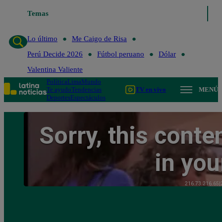
Temas
Lo último
Me Caigo de Risa
Perú Decide 2
Lo último
Me Caigo de Risa
Perú Decide 2026
Fútbol peruano
Dólar
Valentina Valiente
Política
Lima
Mundo
Te ayudo
Tendencias
TV en vivo
MENÚ
Deportes
Espectáculos