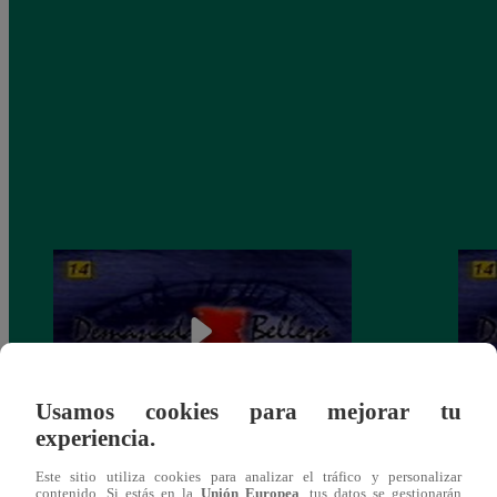
Usamos cookies para mejorar tu
experiencia.
Demasiada Belleza, Martes 27 de agosto –
Demas
Este sitio utiliza cookies para analizar el tráfico y personalizar
ver capítulo 80 completo (online y
– ver
contenido. Si estás en la
Unión Europea
, tus datos se gestionarán