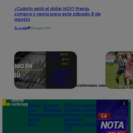
¿Cuánto está el dólar HOY? Precio,
compra y venta para este sábado 8 de
agosto
Te ayudo
08 de agosto 2026
Te
08 de
ayudo
agosto
2026
Temblor en
Perú hoy, 8
de agosto:
horario y
Encuéntranos también en
epicentro
del último
sismo,
según IGP
Teléfono: 219
X
Política
Te ayudo
Política de privacidad
1000
Lima
Tendencias
Términos y condiciones
Av. San
Deportes
Espectáculos
Términos y condiciones
Felipe 968
Mundo
aplicación
Jesús María
Perú
Términos y Condiciones
APP