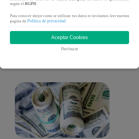
español)
españ
según el
RGPD
.
Para conocer mejor como se utilizan tus datos te invitamos leer nuestra
Política de privacidad
pagina de
.
También te puede
Aceptar Cookies
Rechazar
interesar