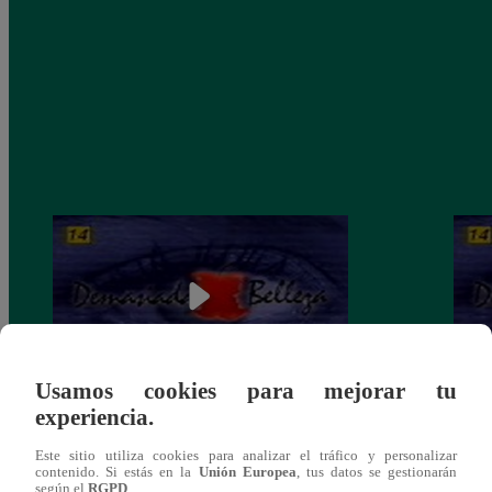
Usamos cookies para mejorar tu
experiencia.
Demasiada Belleza, Martes 27 de agosto –
Demas
ver capítulo 80 completo (online y
– ver
Este sitio utiliza cookies para analizar el tráfico y personalizar
español)
españ
contenido. Si estás en la
Unión Europea
, tus datos se gestionarán
según el
RGPD
.