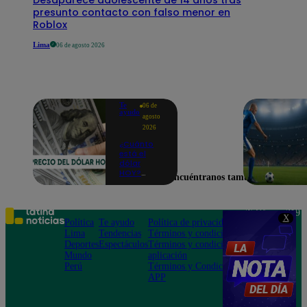
presunto contacto con falso menor en
Roblox
Lima
06 de agosto 2026
Te
06 de
ayudo
agosto
2026
¿Cuánto
está el
dólar
HOY?
Encuéntranos también en
Precio,
compra y
venta para
este jueves
Teléfono: 219
X
6 de
Política
Te ayudo
Política de privacidad
1000
agosto
Lima
Tendencias
Términos y condiciones
Av. San
Deportes
Espectáculos
Términos y condiciones
Felipe 968
Mundo
aplicación
Jesús María
Perú
Términos y Condiciones
APP