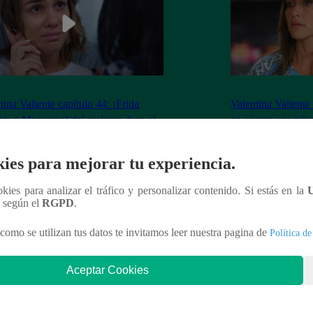
tina Valiente capítulo 44: ¡Frida
Valentina Valiente
nta a Macarena! del reclamo duro al
no acepta una rela
o que la quiebra
Elsa!
ies para mejorar tu experiencia.
ookies para analizar el tráfico y personalizar contenido. Si estás en la
n según el
RGPD
.
nteresar
como se utilizan tus datos te invitamos leer nuestra pagina de
Política de
Aceptar Cookies