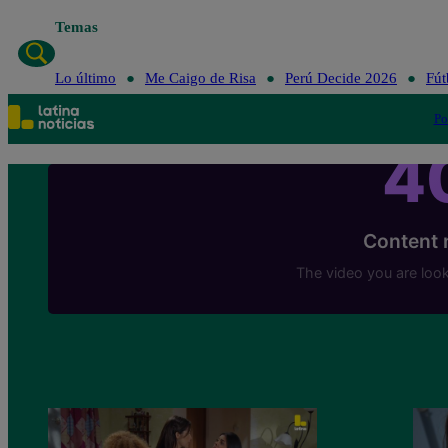
Temas
Lo último
Me
Lo último
Me Caigo de Risa
Perú Decide 2026
Fút
Po