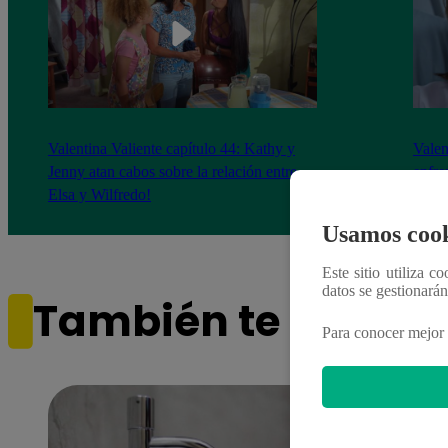
Valentina Valiente capítulo 44: Kathy y
Valen
Jenny atan cabos sobre la relación entre
enfre
Elsa y Wilfredo!
abraz
Usamos cook
Este sitio utiliza c
datos se gestionará
También te puede i
Para conocer mejor 