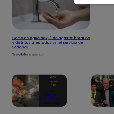
Corte de agua hoy, 8 de agosto: horarios
y distritos afectados sin el servicio de
Sedapal
Te ayudo
08 de agosto 2026
Perú
07 de
agosto
2026
Gobierno
anuncia
estado de
emergencia
en siete
regiones
tras sismos