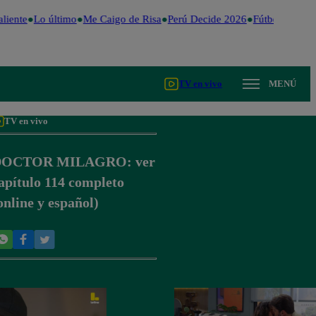
liente
Lo último
Me Caigo de Risa
Perú Decide 2026
Fútbol peruano
TV en vivo
MENÚ
TV en vivo
DOCTOR MILAGRO: ver
apítulo 114 completo
online y español)