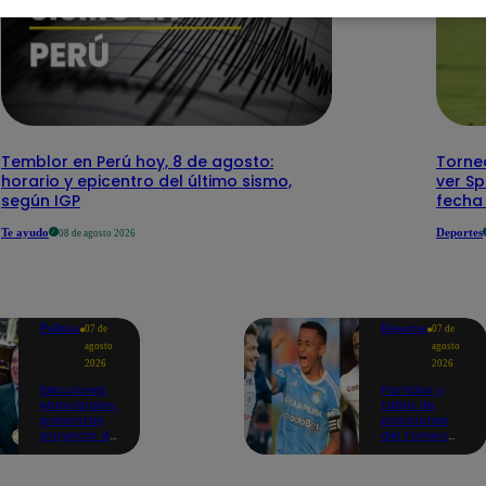
Temblor en Perú hoy, 8 de agosto:
Torne
horario y epicentro del último sismo,
ver Sp
según IGP
fecha
Te ayudo
Deportes
08 de agosto 2026
Política
Deportes
07 de
07 de
agosto
agosto
2026
2026
Elecciones
Partidos y
Municipales:
tabla de
presentan
posiciones
proyecto de
del Torneo
ley para
Clausura EN
impedir que
VIVO: así van
alcaldes
los equipos