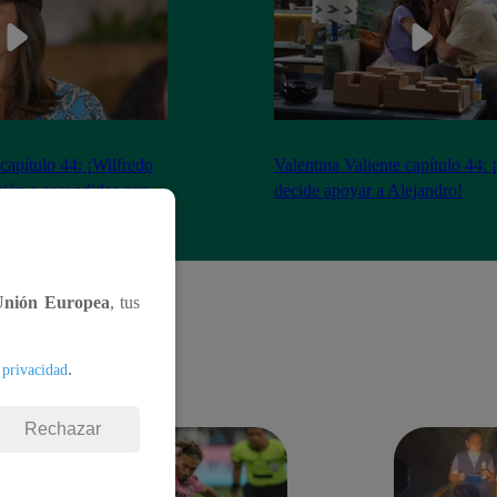
 capítulo 44: ¡Wilfredo
Valentina Valiente capítulo 44: 
ción a escondidas con
decide apoyar a Alejandro!
Unión Europea
, tus
.
 privacidad
Rechazar