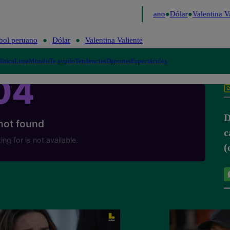
 Caigo de Risa
Perú Decide 2026
Fútbol peruano
Dólar
Valentina Va
bol peruano
Dólar
Valentina Valiente
lítica
Lima
Mundo
Te ayudo
Tendencias
Deportes
Espectáculos
c
(