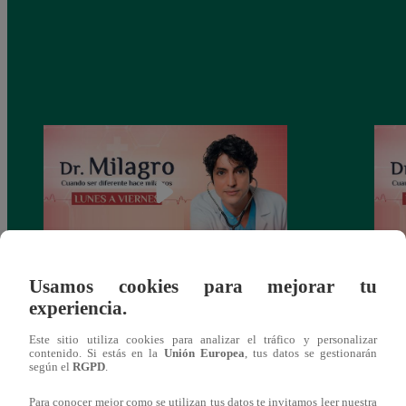
Usamos cookies para mejorar tu
DOCTOR MILAGRO: ver capítulo 193
DOCT
experiencia.
completo (online y español)
compl
Este sitio utiliza cookies para analizar el tráfico y personalizar
contenido. Si estás en la
Unión Europea
, tus datos se gestionarán
según el
RGPD
.
Para conocer mejor como se utilizan tus datos te invitamos leer nuestra