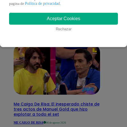
También te puede
Política de privacidad
pagina de
.
Aceptar Cookies
interesar
Rechazar
Me Caigo De Risa: El inesperado chiste de
tres actos de Manuel Gold que hizo
explotar a todo el set
ME CAIGO DE RISA
06 de agosto 2026