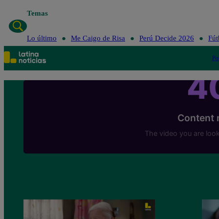
Temas
Lo último
Me Caigo de Risa
Lo último
Me Caigo de Risa
Perú Decide 2026
Fút
Po