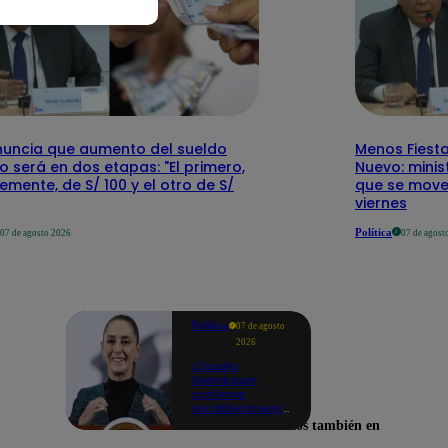
nuncia que aumento del sueldo
Menos Fiesta
 será en dos etapas: "El primero,
Nuevo: mini
emente, de S/ 100 y el otro de S/
que se mover
viernes
Política
07 de agosto 2026
07 de agost
Política
07 de agosto
2026
Claudia
Sheinbaum
confirma
restablecimiento
de las
Encuéntranos también en
reacciones con