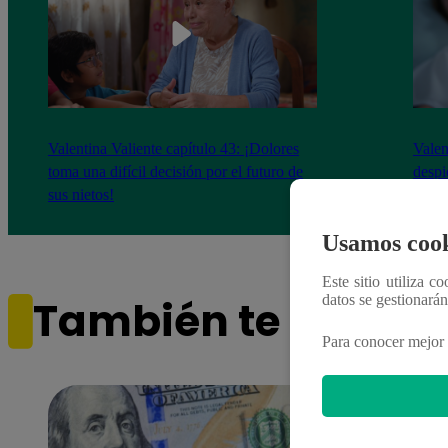
Valentina Valiente capítulo 43: ¡Dolores
Valen
toma una difícil decisión por el futuro de
despi
sus nietos!
Usamos cook
Este sitio utiliza c
datos se gestionará
También te puede i
Para conocer mejor 