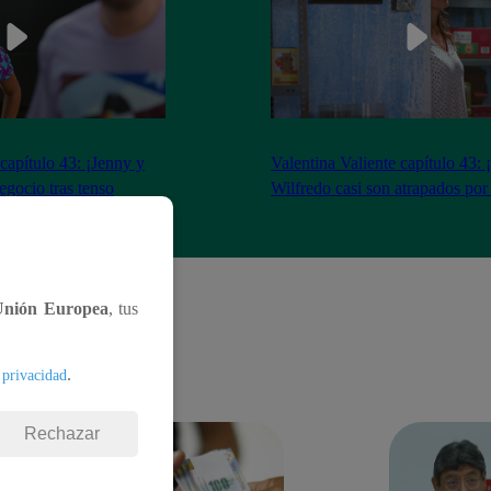
 capítulo 43: ¡Jenny y
Valentina Valiente capítulo 43: 
gocio tras tenso
Wilfredo casi son atrapados por
Unión Europea
, tus
.
 privacidad
Rechazar