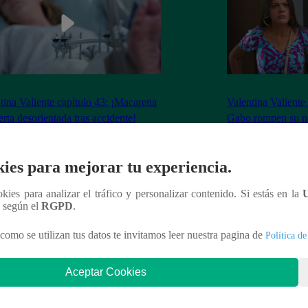
tina Valiente capítulo 43: ¡Macarena
Valentina Valiente
erta desorientada tras accidente!
Gabo rompen su ne
enfrentamiento!
ies para mejorar tu experiencia.
ookies para analizar el tráfico y personalizar contenido. Si estás en la
n según el
RGPD
.
nteresar
como se utilizan tus datos te invitamos leer nuestra pagina de
Política de
Aceptar Cookies