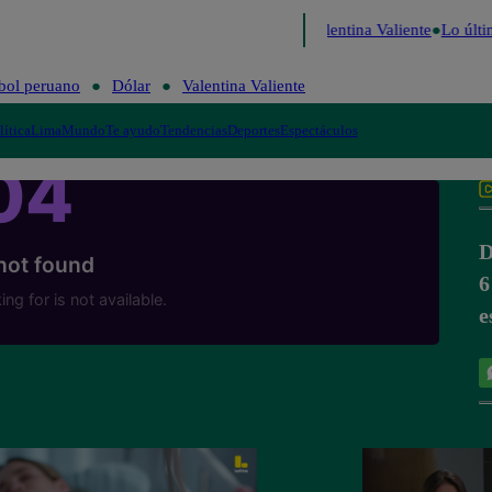
Perú Decide 2026
Fútbol peruano
Dólar
Valentina Valiente
Lo últi
bol peruano
Dólar
Valentina Valiente
lítica
Lima
Mundo
Te ayudo
Tendencias
Deportes
Espectáculos
D
6
e