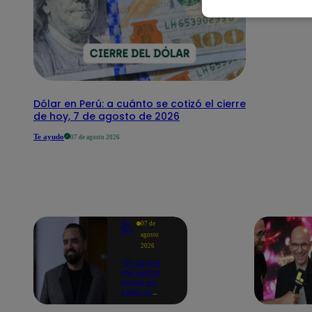
Dólar en Perú: a cuánto se cotizó el cierre
de hoy, 7 de agosto de 2026
Te ayudo
07 de agosto 2026
Yo
07 de
Soy
agosto
2026
"En Latina
me siento
como en
casa, lo
extrañaba":
Franco