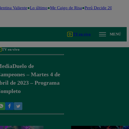
entina Valiente
Lo último
Me Caigo de Risa
Perú Decide 2026
Fútbo
TV en vivo
MENÚ
TV en vivo
ediaDuelo de
ampeones – Martes 4 de
bril de 2023 – Programa
ompleto