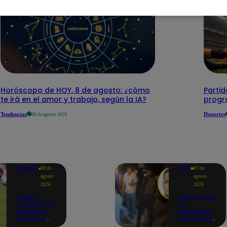
Horóscopo de HOY, 8 de agosto: ¿cómo
Parti
te irá en el amor y trabajo, según la IA?
progr
Tendencias
Deportes
08 de agosto 2026
Deportes
Perú
08 de
07 de
agosto
agosto
2026
2026
Torneo
Giro en caso
Clausura: ¿A
de
qué hora y
empresario
dónde ver
secuestrado
Sport Boys
y asesinado: