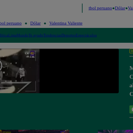
timo
Me Caigo de Risa
Perú Decide 2026
Fútbol peruano
Dólar
Val
bol peruano
Dólar
Valentina Valiente
lítica
Lima
Mundo
Te ayudo
Tendencias
Deportes
Espectáculos
M
C
a
C