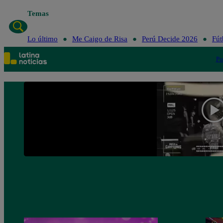
Temas
Lo úl
Lo último
Me Caigo de Risa
Perú Decide 2026
Fút
Po