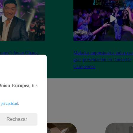
nes”: Javier Chang,
Makuko impresionó a todos con
, es el ganador del
gran presentación en Duelo De
Campeones
Unión Europea
, tus
.
 privacidad
Rechazar