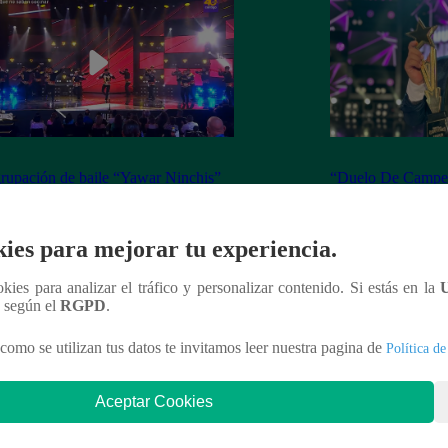
rupación de baile “Yawar Ninchis”
“Duelo De Campeo
ó en su última gran presentación en
imitador de Makuko
o de Campeones
programa
ies para mejorar tu experiencia.
ookies para analizar el tráfico y personalizar contenido. Si estás en la
n según el
RGPD
.
nteresar
como se utilizan tus datos te invitamos leer nuestra pagina de
Política de
Aceptar Cookies