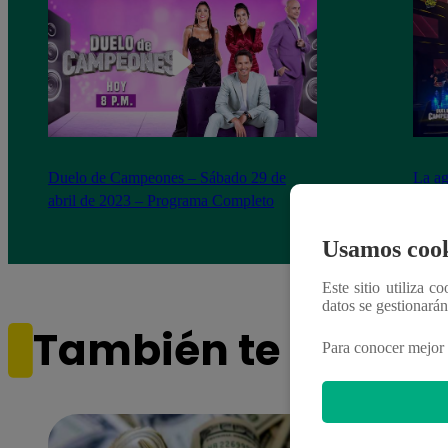
Duelo de Campeones – Sábado 29 de
La ag
abril de 2023 – Programa Completo
brill
Duel
Usamos cook
Este sitio utiliza c
datos se gestionará
También te puede i
Para conocer mejor 