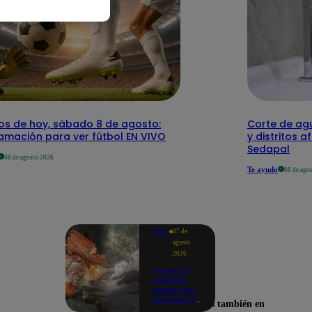
dos de hoy, sábado 8 de agosto:
Corte de agu
amación para ver fútbol EN VIVO
y distritos a
Sedapal
08 de agosto 2026
Te ayudo
08 de ago
Perú
07 de
agosto
2026
Gobierno
anuncia
estado de
emergencia
Encuéntranos también en
en siete