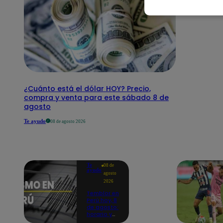
¿Cuánto está el dólar HOY? Precio,
compra y venta para este sábado 8 de
agosto
Te ayudo
08 de agosto 2026
Te
08 de
ayudo
agosto
2026
Temblor en
Perú hoy, 8
de agosto:
horario y
epicentro