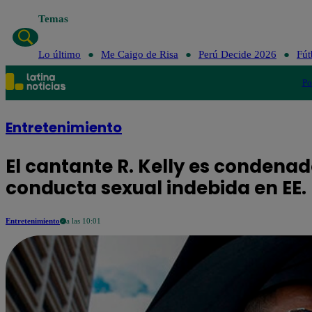
Temas
Lo último
Me Caigo de Risa
Perú Decide 2026
Fút
Po
Entretenimiento
El cantante R. Kelly es condenad
conducta sexual indebida en EE.
Entretenimiento
a las 10:01