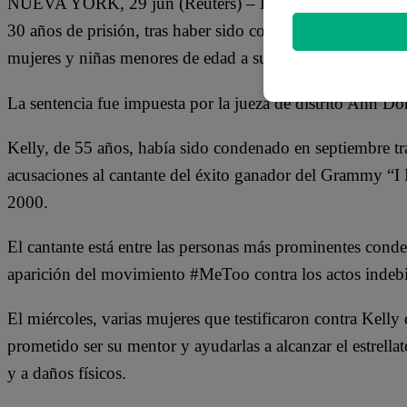
NUEVA YORK, 29 jun (Reuters) – El cantante de R&B m
30 años de prisión, tras haber sido condenado por usar su 
mujeres y niñas menores de edad a su órbita para
mantene
La sentencia fue impuesta por la jueza de distrito Ann Do
Kelly, de 55 años, había sido condenado en septiembre t
acusaciones al cantante del éxito ganador del Grammy “I 
2000.
El cantante está entre las personas más prominentes cond
aparición del movimiento #MeToo contra los actos indeb
El miércoles, varias mujeres que testificaron contra Kelly
prometido ser su mentor y ayudarlas a alcanzar el estrella
y a daños físicos.