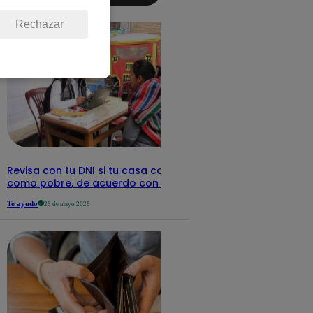
detalles
Rechazar
Revisa con tu DNI si tu casa califica
como pobre, de acuerdo con el Sisfoh
Te ayudo
25 de mayo 2026