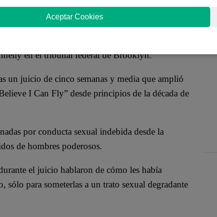
ultiplatino
R. Kelly
fue sentenciado el miércoles a
estrellato y riqueza durante décadas para atraer a
Aceptar Cookies
r relaciones sexuales
.
nnelly en el tribunal federal de Brooklyn.
ras un juicio de cinco semanas y media que amplió
Believe I Can Fly” desde principios de la década de
enadas por conducta sexual indebida desde la
idos de hombres poderosos.
 durante el juicio hablaron de cómo les había
to, sólo para someterlas a un trato sexual degradante