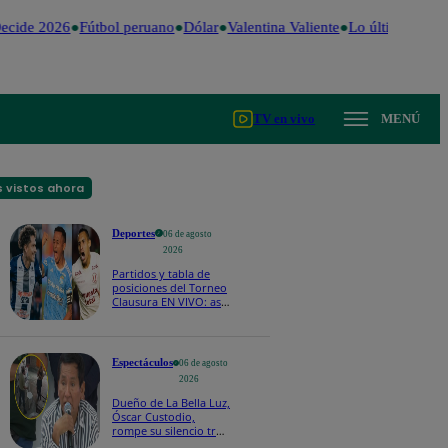
ecide 2026
Fútbol peruano
Dólar
Valentina Valiente
Lo último
Me Ca
TV en vivo
MENÚ
 vistos ahora
Deportes
06 de agosto
2026
Partidos y tabla de
posiciones del Torneo
Clausura EN VIVO: así
van los equipos en la
fecha 4
Espectáculos
06 de agosto
2026
Dueño de La Bella Luz,
Óscar Custodio,
rompe su silencio tras
denuncia de acoso de