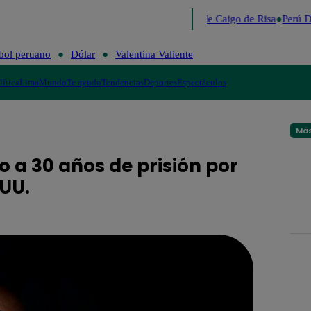
Lo último
Me Caigo de Risa
Perú D
bol peruano
Dólar
Valentina Valiente
lítica
Lima
Mundo
Te ayudo
Tendencias
Deportes
Espectáculos
Más
o a 30 años de prisión por
 UU.