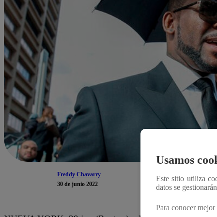
Usamos cook
Freddy Chavarry
Este sitio utiliza c
30 de junio 2022
datos se gestionará
Para conocer mejor 