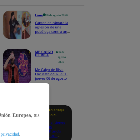
Naldy Saldaña
Lima
06 de agosto 2026
Captan en cámara la
agresión de una
psicóloga contra un
niño con autismo:
madre denuncia
maltratos contínuos
ME CAIGO
06 de
DE RISA
agosto
2026
Me Caigo de Risa:
Encuesta del REACT,
jueves 06 de agosto
tacados
Te
26 de mayo
ayudo
Unión Europea
, tus
2025
Revisa si tienes
deudas
consultando
.
 privacidad
con tu DNI:
aquí los