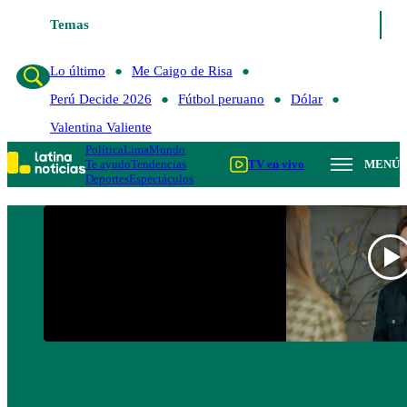
Temas
Lo último
Me Caigo de
Lo último
Me Caigo de Risa
Perú Decide 2026
Fútbol peruano
Dólar
Valentina Valiente
Política
Lima
Mundo
Te ayudo
Tendencias
TV en vivo
MENÚ
Deportes
Espectáculos