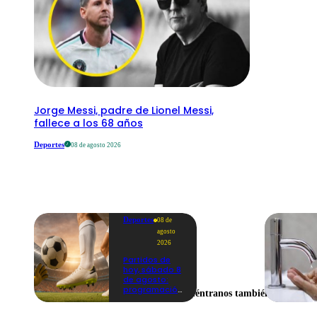
Jorge Messi, padre de Lionel Messi,
fallece a los 68 años
Deportes
08 de agosto 2026
Deportes
08 de
agosto
2026
Partidos de
hoy, sábado 8
de agosto:
programación
Encuéntranos también en
para ver
fútbol EN