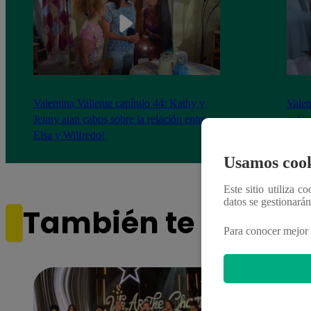
Valentina Valiente capítulo 44: Kathy y
Valen
Jenny atan cabos sobre la relación entre
enfre
Elsa y Wilfredo!
abraz
Usamos cook
Este sitio utiliza c
datos se gestionará
También te puede i
Para conocer mejor 