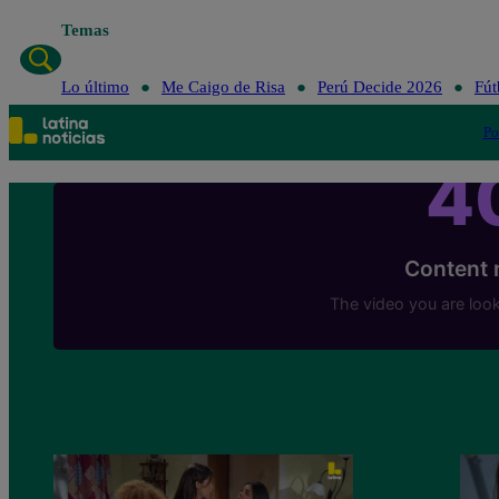
Temas
Lo último
Me Caigo de Risa
Perú Decide 2026
Fút
Po