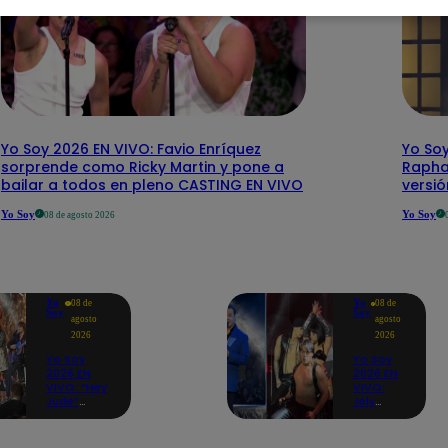
Yo Soy 2026 EN VIVO: Favio Enríquez
Yo Soy
sorprende como Ricky Martin y pone a
Rapha
bailar a todos en pleno CASTING EN VIVO
versi
Yo Soy
Yo Soy
08 de agosto 2026
Yo
Yo
08 de
08 de
Soy
Soy
agosto
agosto
2026
2026
Yo Soy
Yo Soy
2026 EN
2026 EN
VIVO: “Hey
VIVO:
Jude”
Jely
reúne a
Reátegui
Paul
se une a
McCartney,
Nino