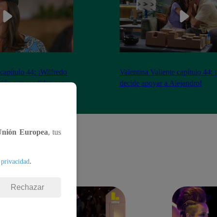
 capítulo 44: ¡Wilfredo
Valentina Valiente capítulo 44: 
ción a escondidas con
decide apoyar a Alejandro!
Unión Europea
, tus
.
 privacidad
Rechazar