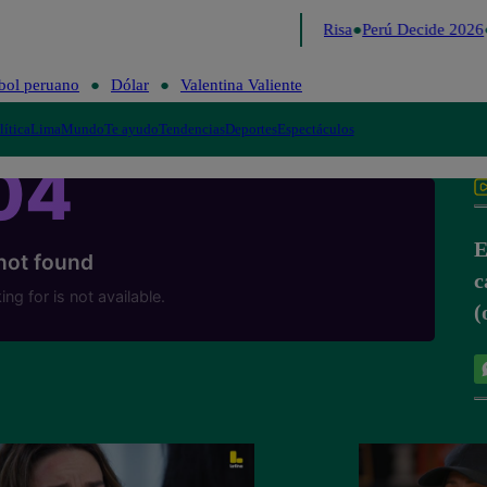
Lo último
Me Caigo de Risa
Perú Decide 2026
bol peruano
Dólar
Valentina Valiente
lítica
Lima
Mundo
Te ayudo
Tendencias
Deportes
Espectáculos
E
c
(