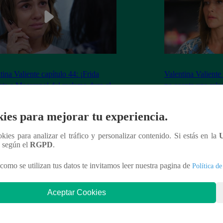
tina Valiente capítulo 44: ¡Frida
Valentina Valiente
nta a Macarena! del reclamo duro al
no acepta una rela
o que la quiebra
Elsa!
ies para mejorar tu experiencia.
ookies para analizar el tráfico y personalizar contenido. Si estás en la
n según el
RGPD
.
nteresar
como se utilizan tus datos te invitamos leer nuestra pagina de
Política de
Aceptar Cookies