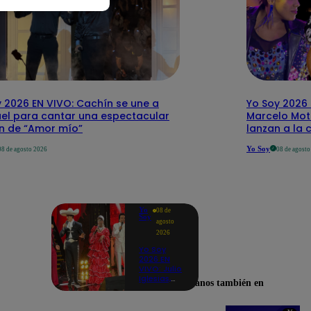
 2026 EN VIVO: Cachín se une a
Yo Soy 2026 
el para cantar una espectacular
Marcelo Mott
ón de “Amor mío”
lanzan a la 
Yo Soy
08 de agosto 2026
08 de agost
Yo
08 de
Soy
agosto
2026
Yo Soy
2026 EN
VIVO: Julio
Iglesias,
Encuéntranos también en
José José,
Celia Cruz
y más