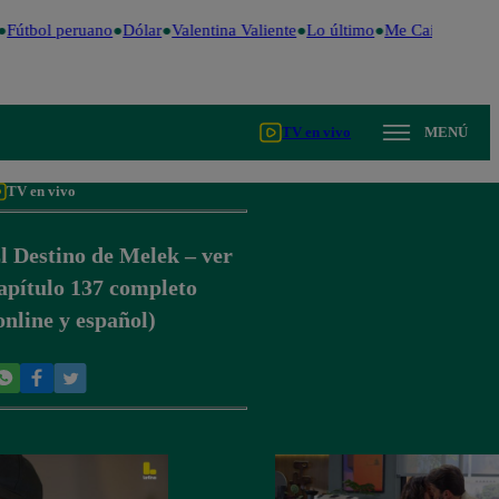
Fútbol peruano
Dólar
Valentina Valiente
Lo último
Me Caigo de Ris
TV en vivo
MENÚ
TV en vivo
l Destino de Melek – ver
apítulo 137 completo
online y español)