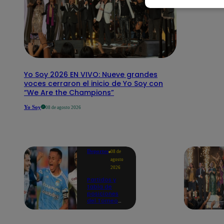
Yo Soy 2026 EN VIVO: Nueve grandes
voces cerraron el inicio de Yo Soy con
“We Are the Champions”
Yo Soy
08 de agosto 2026
Deportes
08 de
agosto
2026
Partidos y
tabla de
posiciones
del Torneo
Clausura EN
VIVO: así van
los equipos