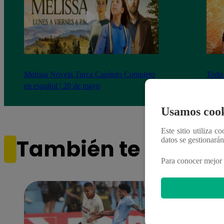
Melissa Novela Turca Capítulo Completo
Todo 
en español | 20 de mayo
capít
Usamos cook
Este sitio utiliza c
También te puede i
datos se gestionará
Para conocer mejor 