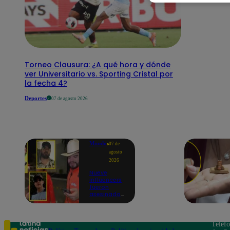
Torneo Clausura: ¿A qué hora y dónde
ver Universitario vs. Sporting Cristal por
la fecha 4?
Deportes
07 de agosto 2026
Mundo
07 de
agosto
2026
Nueve
influencers
fueron
asesinados
por la
guerra
interna en
el Cártel de
Teléf