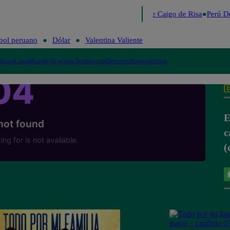
Lo último
Me Caigo de Risa
Perú De
bol peruano
Dólar
Valentina Valiente
lítica
Lima
Mundo
Te ayudo
Tendencias
Deportes
Espectáculos
E
c
(