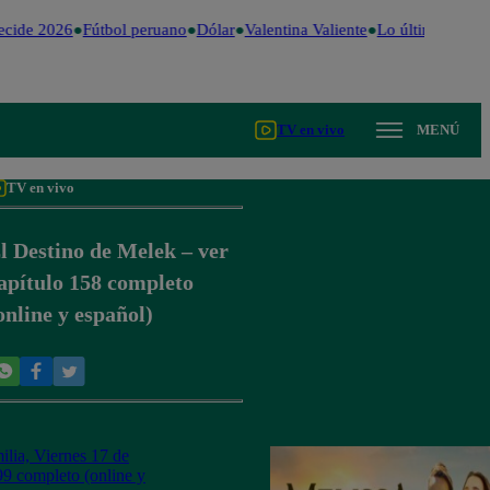
cide 2026
Fútbol peruano
Dólar
Valentina Valiente
Lo último
Me Ca
TV en vivo
MENÚ
TV en vivo
l Destino de Melek – ver
apítulo 158 completo
online y español)