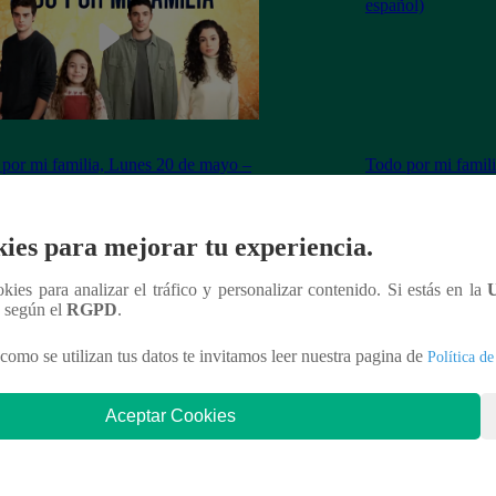
por mi familia, Lunes 20 de mayo –
Todo por mi famil
ulo 200 completo (online y español)
– capítulo 199 com
ies para mejorar tu experiencia.
ookies para analizar el tráfico y personalizar contenido. Si estás en la
nteresar
n según el
RGPD
.
como se utilizan tus datos te invitamos leer nuestra pagina de
Política de
Aceptar Cookies