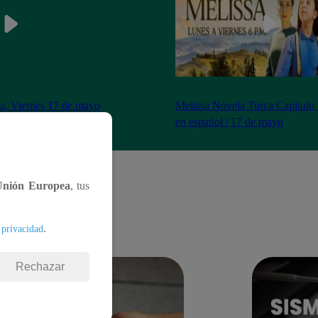
ia, Viernes 17 de mayo
Melissa Novela Turca Capítulo
pleto (online y español)
en español | 17 de mayo
Unión Europea
, tus
.
 privacidad
Rechazar