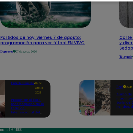
Partidos de hoy, viernes 7 de agosto:
Corte 
programación para ver fútbol EN VIVO
y dist
Sedap
Deportes
07 de agosto 2026
Te ayudo
Entretenimiento
07 de
Perú
06 de
agosto
2026
Sismo de
magnitud
Presentan el libro
Junín dej
más pequeño de la
heridos, 
Feria del
hogares 
Internacional del
propició
Libro de Lima: mide
desprend
casi la falange de
un dedo
ono: 219 1000