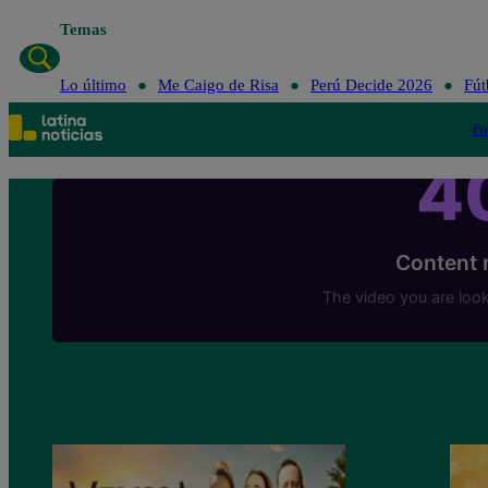
Temas
Lo último
Me Caigo de Risa
Perú Decide 2026
Fút
Po