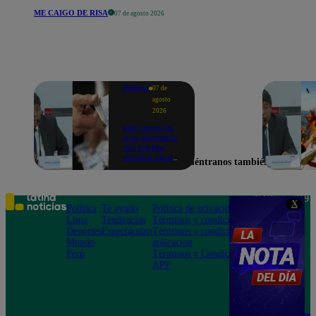
ME CAIGO DE RISA
07 de agosto 2026
Política
07 de
agosto
2026
MEF anuncia
que aumento
del sueldo
mínimo será
Encuéntranos también en
en dos
etapas: "El
primero,
posiblemente,
Teléfono: 219
X
de S/ 100 y el
Política
Te ayudo
Política de privacidad
1000
otro de S/ 70"
Lima
Tendencias
Términos y condiciones
Av. San
Deportes
Espectáculos
Términos y condiciones
Felipe 968
Mundo
aplicación
Jesús María
Perú
Términos y Condiciones
APP