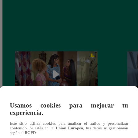
Usamos cookies para mejorar tu
Valentina Valiente capítulo 44: Kathy y
Valen
experiencia.
Jenny atan cabos sobre la relación entre
enfre
Elsa y Wilfredo!
abraz
Este sitio utiliza cookies para analizar el tráfico y personalizar
contenido. Si estás en la
Unión Europea
, tus datos se gestionarán
según el
RGPD
.