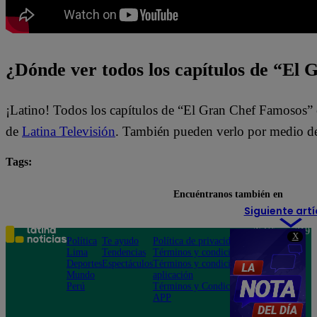
¿Dónde ver todos los capítulos de “El
¡Latino! Todos los capítulos de “El Gran Chef Famosos” 
de
Latina Televisión
. También pueden verlo por medio de
Tags:
El Gran Chef Famosos
El Gran Chef Famosos EN VI
Encuéntranos también en
Siguiente artí
Teléfono: 219
X
Política
Te ayudo
Política de privacidad
1000
Lima
Tendencias
Términos y condiciones
Av. San
Deportes
Espectáculos
Términos y condiciones
Felipe 968
Mundo
aplicación
Jesús María
Perú
Términos y Condiciones
APP