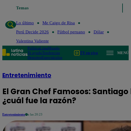
Temas
Lo último
Me C
Lo último
Me Caigo de Risa
Perú Decide 2026
Fútbol peruano
Dólar
Valentina Valiente
Política
Lima
Mundo
Te ayudo
Tendencias
TV en vivo
MENÚ
Deportes
Espectáculos
Entretenimiento
El Gran Chef Famosos: Santiago 
¿cuál fue la razón?
Entretenimiento
a las 20:23