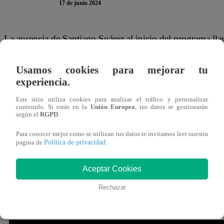
17 de junio 2024
La ausencia de Santiago Suárez al inicio del programa ll
de “El Gran Chef Famosos”. El participante se perdió el di
noche y, mientras el tiempo corría, los presentes en el set
Usamos cookies para mejorar tu
experiencia.
TE PUEDE INTERESAR | El Gran Chef Famosos: N
Este sitio utiliza cookies para analizar el tráfico y personalizar
cantado si no hubiera ganado la Olla de Oro
contenido. Si estás en la
Unión Europea
, tus datos se gestionarán
según el
RGPD
.
Cuando habían pasado minutos importante, Santiago entró 
Para conocer mejor como se utilizan tus datos te invitamos leer nuestra
Política de privacidad
pagina de
.
que había tenido un inconveniente que le impidió llegar a
compañeros, ya llegué”, respondió ante cámaras.
Aceptar Cookies
Pero, esta falta no iba a ser dejada de lado y Peláez le a
Rechazar
a tener que cocinar sin receta. Pero hoy día has tenido sue