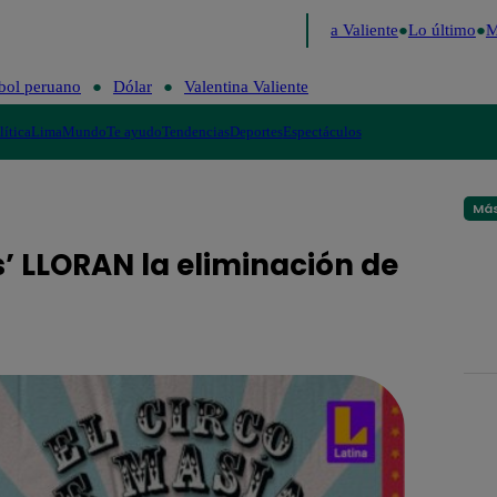
Decide 2026
Fútbol peruano
Dólar
Valentina Valiente
Lo último
Me 
bol peruano
Dólar
Valentina Valiente
lítica
Lima
Mundo
Te ayudo
Tendencias
Deportes
Espectáculos
Más
s’ LLORAN la eliminación de