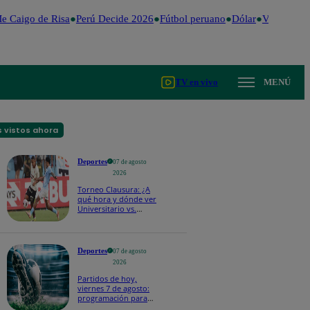
Caigo de Risa
Perú Decide 2026
Fútbol peruano
Dólar
Valentina Val
TV en vivo
MENÚ
 vistos ahora
Deportes
07 de agosto
2026
Torneo Clausura: ¿A
qué hora y dónde ver
Universitario vs.
Sporting Cristal por la
fecha 4?
Deportes
07 de agosto
2026
Partidos de hoy,
viernes 7 de agosto:
programación para
ver fútbol EN VIVO