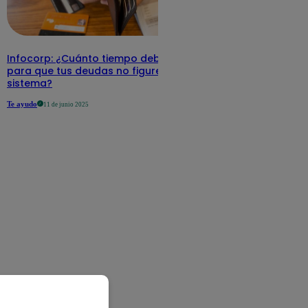
Infocorp: ¿Cuánto tiempo debe pasar
para que tus deudas no figuren en su
sistema?
Te ayudo
11 de junio 2025