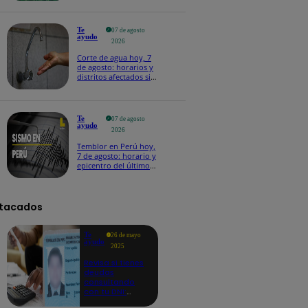
Te
07 de agosto
ayudo
2026
Corte de agua hoy, 7
de agosto: horarios y
distritos afectados sin
el servicio de Sedapal
Te
07 de agosto
ayudo
2026
Temblor en Perú hoy,
7 de agosto: horario y
epicentro del último
sismo, según IGP
tacados
Te
26 de mayo
ayudo
2025
Revisa si tienes
deudas
consultando
con tu DNI:
aquí los