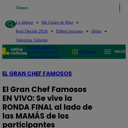
Temas
Lo último
Me Caigo de Ris
Lo último
Me Caigo de Risa
Perú Decide 2026
Fútbol peruano
Dólar
Valentina Valiente
Política
Lima
Mundo
Te ayudo
Tendencias
TV en vivo
MENÚ
Deportes
Espectáculos
EL GRAN CHEF FAMOSOS
El Gran Chef Famosos
EN VIVO: Se vive la
RONDA FINAL al lado de
las MAMÁS de los
participantes