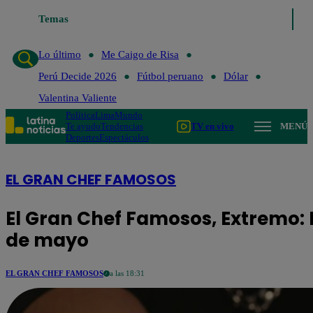
Temas
Lo último
Me Ca
Lo último
Me Caigo de Risa
Perú Decide 2026
Fútbol peruano
Dólar
Valentina Valiente
Política
Lima
Mundo
Te ayudo
Tendencias
TV en vivo
MENÚ
Deportes
Espectáculos
EL GRAN CHEF FAMOSOS
El Gran Chef Famosos, Extremo: 
de mayo
EL GRAN CHEF FAMOSOS
a las 18:31