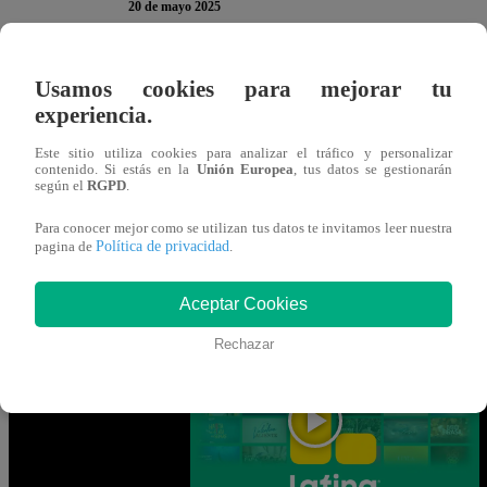
20 de mayo 2025
En El Gran Chef Famosos,
Extremo
, ha llegado la hora 
Usamos cookies para mejorar tu
experiencia.
continuación, te presentamos la encuesta del martes 20 
para participar. Recuerda que solo puedes votar
UNA vez
Este sitio utiliza cookies para analizar el tráfico y personalizar
contenido. Si estás en la
Unión Europea
, tus datos se gestionarán
según el
RGPD
.
Gracias por participar en la encuesta. ¡Tu opinión es MUY
Para conocer mejor como se utilizan tus datos te invitamos leer nuestra
Política de privacidad
pagina de
.
Mira AQUÍ el nuevo episodio de “El 
Aceptar Cookies
VIVO vía señal de Latina
Rechazar