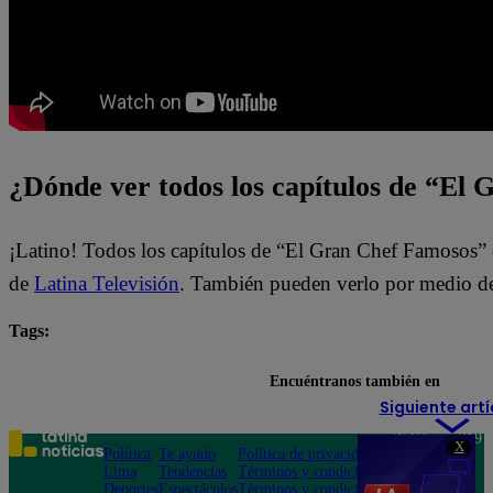
¿Dónde ver todos los capítulos de “El
¡Latino! Todos los capítulos de “El Gran Chef Famosos” 
de
Latina Televisión
. También pueden verlo por medio de
Tags:
El Gran Chef Famosos
El Gran Chef Famosos EN VI
Encuéntranos también en
Siguiente artí
Teléfono: 219
X
Política
Te ayudo
Política de privacidad
1000
Lima
Tendencias
Términos y condiciones
Av. San
Deportes
Espectáculos
Términos y condiciones
Felipe 968