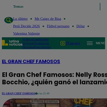
Temas
Lo último
Me Caig
Lo último
Me Caigo de Risa
Perú Decide 2026
Fútbol peruano
Dólar
Valentina Valiente
Política
Lima
Mundo
Te ayudo
Tendencias
TV en vivo
MENÚ
Deportes
Espectáculos
EL GRAN CHEF FAMOSOS
El Gran Chef Famosos: Nelly Ros
Bocchio, ¿quién ganó el lanzami
EL GRAN CHEF FAMOSOS
a las 22:48