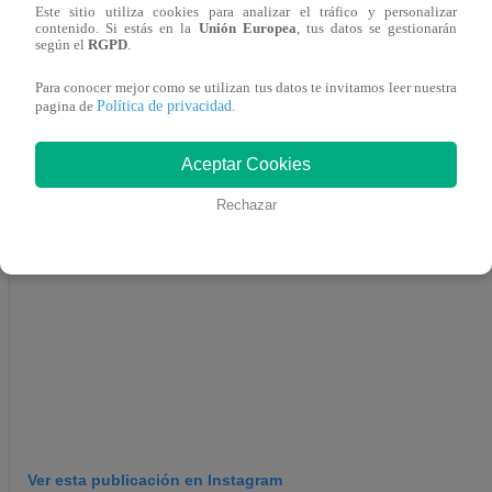
embocar un aro; mientras que su colega embocó 2 aros. M
Este sitio utiliza cookies para analizar el tráfico y personalizar
contenido. Si estás en la
Unión Europea
, tus datos se gestionarán
según el
RGPD
.
Para conocer mejor como se utilizan tus datos te invitamos leer nuestra
Política de privacidad
pagina de
.
Aceptar Cookies
Rechazar
Ver esta publicación en Instagram