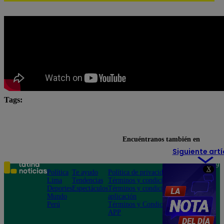
Tags:
El Gran Chef Famosos
El Gran Chef Famosos complet
El gran chef famosos pericotitos
Encuéntranos también en
Siguiente artí
Teléfono: 219
X
Política
Te ayudo
Política de privacidad
1000
Lima
Tendencias
Términos y condiciones
Av. San
Deportes
Espectáculos
Términos y condiciones
Felipe 968
Mundo
aplicación
Jesús María
Perú
Términos y Condiciones
APP