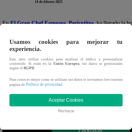
14 de febrero 2025
En
El Gran Chef Famosos,
Pericotitos
, ha llegado la h
“chefcitos”.
A continuación, te presentamos la encuesta d
respuesta y da
clic
en ella para participar. Recuerda que s
Usamos cookies para mejorar tu
experiencia.
Gracias por participar en la encuesta. ¡Tu opinión es MUY
Este sitio utiliza cookies para analizar el tráfico y personalizar
contenido. Si estás en la
Unión Europea
, tus datos se gestionarán
según el
RGPD
.
Mira AQUÍ el nuevo episodio de “El Gr
Para conocer mejor como se utilizan tus datos te invitamos leer nuestra
EN VIVO vía señal de Latina
Política de privacidad
pagina de
.
Aceptar Cookies
Rechazar