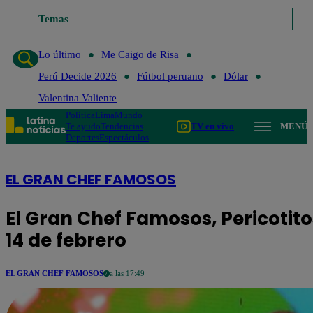
Temas
Lo último
Me C
Lo último
Me Caigo de Risa
Perú Decide 2026
Fútbol peruano
Dólar
Valentina Valiente
Política
Lima
Mundo
Te ayudo
Tendencias
TV en vivo
MENÚ
Deportes
Espectáculos
EL GRAN CHEF FAMOSOS
El Gran Chef Famosos, Pericotito
14 de febrero
EL GRAN CHEF FAMOSOS
a las 17:49