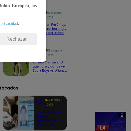
Unión Europea
, tus
Te
08 de agosto
ayudo
2026
.
 privacidad
Temblor en Perú hoy,
8 de agosto: horario y
epicentro del último
sismo, según IGP
Rechazar
Deportes
08 de agosto
2026
Torneo Clausura: ¿A
qué hora y dónde ver
Sport Boys vs. Alianza
Lima por la fecha 4?
tacados
Te
26 de mayo
ayudo
2025
Revisa si tienes
X
deudas
consultando
con tu DNI:
aquí los