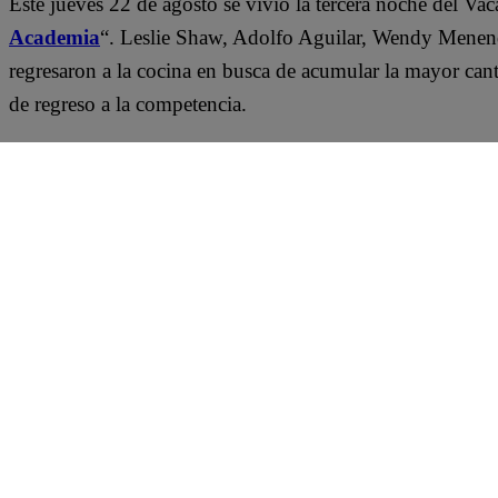
Este jueves 22 de agosto se vivió la tercera noche del Vac
Academia
“. Leslie Shaw, Adolfo Aguilar, Wendy Menend
regresaron a la cocina en busca de acumular la mayor can
de regreso a la competencia.
Como primer plato de la noche, el jurado de “El Gran C
mustard. Y, como de costumbre, la cocina fue un caos. P
exprimidor
de limón; y
Leslie Shaw aseguró que NO ne
ideal del aceite en fritura profunda.
Pero, lo que
llamó la atención fue el resultado presen
Chef Famosos”
. Incluso, el chef Giacomo Bocchio asegur