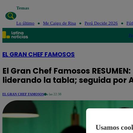
Temas
Lo último
Me Caigo de Risa
Perú Decide 2026
Fút
Po
EL GRAN CHEF FAMOSOS
El Gran Chef Famosos RESUMEN: 
liderando la tabla; seguida por 
EL GRAN CHEF FAMOSOS
a las 22:38
Usamos cook