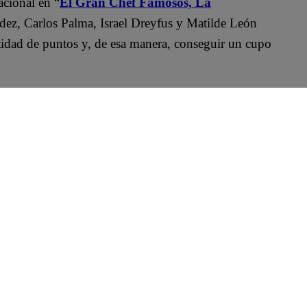
acional en “
El Gran Chef Famosos, La
ez, Carlos Palma, Israel Dreyfus y Matilde León
tidad de puntos y, de esa manera, conseguir un cupo
hef” pidió chicharrón de pollo acompañado de honey
or ejemplo,
Wendy Menendez ROMPIÓ un
cesita el termómetro
para medir la temperatura
tado por Matilde León al jurado de “El Gran
ó que “recuperó la fe” en la participante.