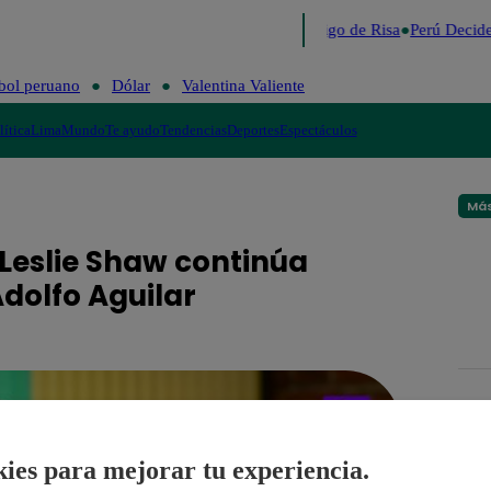
Lo último
Me Caigo de Risa
Perú Decide
bol peruano
Dólar
Valentina Valiente
lítica
Lima
Mundo
Te ayudo
Tendencias
Deportes
Espectáculos
Más
Leslie Shaw continúa
Adolfo Aguilar
ies para mejorar tu experiencia.