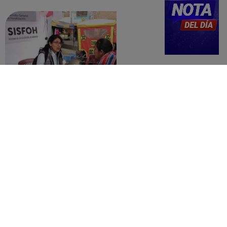
detalles
Revisa con tu DNI si tu casa califica
como pobre, de acuerdo con el Sisfoh
Te ayudo
25 de mayo 2026