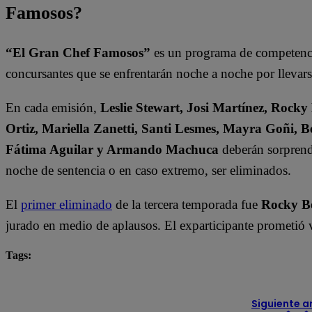
Famosos?
“El Gran Chef Famosos”
es un programa de competencia
concursantes que se enfrentarán noche a noche por llevarse
En cada emisión,
Leslie Stewart, Josi Martínez, Rocky
Ortiz, Mariella Zanetti, Santi Lesmes, Mayra Goñi, B
Fátima Aguilar y Armando Machuca
deberán sorprende
noche de sentencia o en caso extremo, ser eliminados.
El
primer eliminado
de la tercera temporada fue
Rocky B
jurado en medio de aplausos. El exparticipante prometió v
Tags:
destacada minuto
El Gran Chef Famosos
Siguiente a