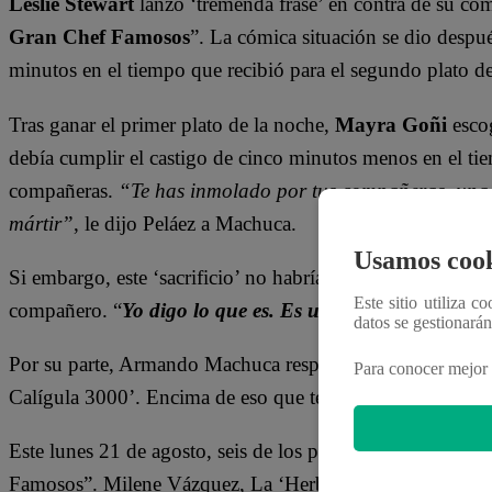
Leslie Stewart
lanzó ‘tremenda frase’ en contra de su c
Gran Chef Famosos
”. La cómica situación se dio despu
minutos en el tiempo que recibió para el segundo plato d
Tras ganar el primer plato de la noche,
Mayra Goñi
esco
debía cumplir el castigo de cinco minutos menos en el tie
compañeras.
“Te has inmolado por tus compañeras, una co
mártir”
, le dijo Peláez a Machuca.
Usamos cook
Si embargo, este ‘sacrificio’ no habría significado nada p
Este sitio utiliza c
compañero. “
Yo digo lo que es. Es un h….
”, aseguró
datos se gestionará
Por su parte, Armando Machuca respondió lo siguiente: “E
Para conocer mejor 
Calígula 3000’. Encima de eso que tengo un sticker de el
Este lunes 21 de agosto, seis de los participantes se enf
Famosos”. Milene Vázquez, La ‘Herbolaria del pueblo’,