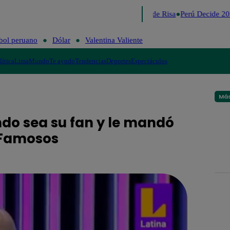
Lo último
Me Caigo de Risa
Perú Decide 20
bol peruano
Dólar
Valentina Valiente
lítica
Lima
Mundo
Te ayudo
Tendencias
Deportes
Espectáculos
Más
ndo sea su fan y le mandó
f Famosos