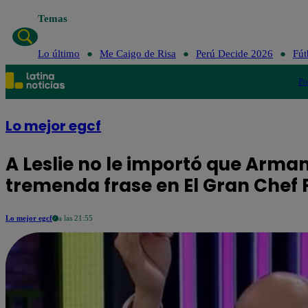
Temas
Lo último
Me Caigo de Risa
Perú Decide 2026
Fút
Po
Lo mejor egcf
A Leslie no le importó que Arma
tremenda frase en El Gran Che
Lo mejor egcf
a las 21:55