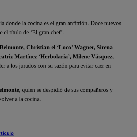
 donde la cocina es el gran anfitrión. Doce nuevos
 el título de ‘El gran chef’.
 Belmonte, Christian el ‘Loco’ Wagner, Sirena
eatriz Mart
í
nez ‘Herbolaria’, Milene Vásquez,
r a los jurados con su sazón para evitar caer en
elmonte,
quien se despidió de sus compañeros y
olver a la cocina.
rtículo