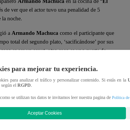
ompañero
Armando Machuca
en la cocina de “
El
és de ver que el actor tuvo una penalidad de 5
e la noche.
gió a
Armando Machuca
como el participante que
mpo total del segundo plato, ‘sacificándose’ por sus
sa es ser un scout, otra cosa es una suerte de
ies para mejorar tu experiencia.
ara
Leslie Stewart
, quien lanzó un insulto contra su
ookies para analizar el tráfico y personalizar contenido. Si estás en la
n según el
RGPD
.
ncima que soy el presidente de su club de fans ‘
como se utilizan tus datos te invitamos leer nuestra pagina de
Política de
la en el parachoques de mi auto desde el año 90”.
Aceptar Cookies
rentaron en la Noche de Sentencia de “El Gran Chef
 Armando Machuca y Fátima Aguilar pasaron a la