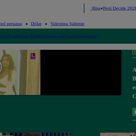
Lo último
Me Caigo de Risa
Perú Decide 2026
bol peruano
Dólar
Valentina Valiente
lítica
Lima
Mundo
Te ayudo
Tendencias
Deportes
Espectáculos
A
B
e
C