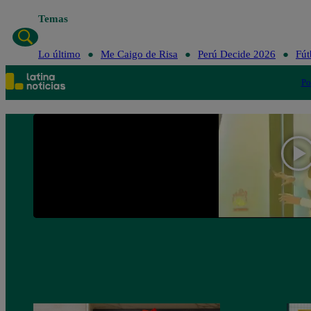
Temas
Lo último
Me Caigo de Risa
Perú Decide 2026
Fút
Po