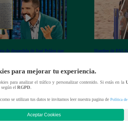
rta de despedida de José Peláez que
Hombre de PALAB
vió a los fans de “El Gran Chef”
cumple su apuesta y
de STEVE PAL
ies para mejorar tu experiencia.
ookies para analizar el tráfico y personalizar contenido. Si estás en la
n según el
RGPD
.
nteresar
como se utilizan tus datos te invitamos leer nuestra pagina de
Política de
Aceptar Cookies