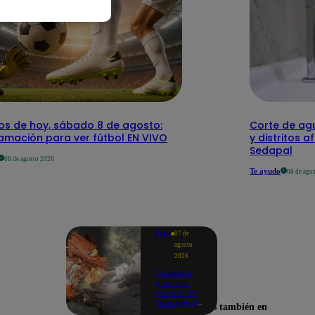
dos de hoy, sábado 8 de agosto:
Corte de agu
amación para ver fútbol EN VIVO
y distritos a
Sedapal
08 de agosto 2026
Te ayudo
08 de ago
Perú
07 de
agosto
2026
Gobierno
anuncia
estado de
emergencia
Encuéntranos también en
en siete