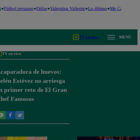
Fútbol peruano
Dólar
Valentina Valiente
Lo último
Me Caigo de Ri
TV en vivo
MENÚ
TV en vivo
caparadora de huevos:
elén Estévez no arriesga
n primer reto de El Gran
hef Famosos