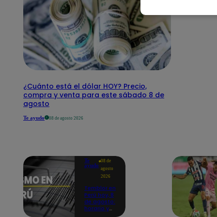
¿Cuánto está el dólar HOY? Precio,
compra y venta para este sábado 8 de
agosto
Te ayudo
08 de agosto 2026
Te
08 de
ayudo
agosto
2026
Temblor en
Perú hoy, 8
de agosto:
horario y
epicentro