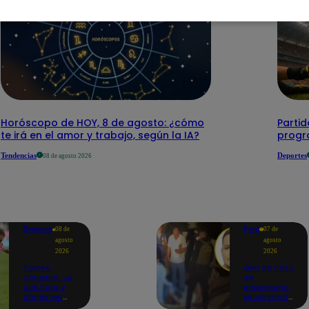
Horóscopo de HOY, 8 de agosto: ¿cómo
Parti
te irá en el amor y trabajo, según la IA?
progr
Tendencias
Deportes
08 de agosto 2026
Deportes
Perú
08 de
07 de
agosto
agosto
2026
2026
Torneo
Giro en caso
Clausura: ¿A
de
qué hora y
empresario
dónde ver
secuestrado
Sport Boys
y asesinado: